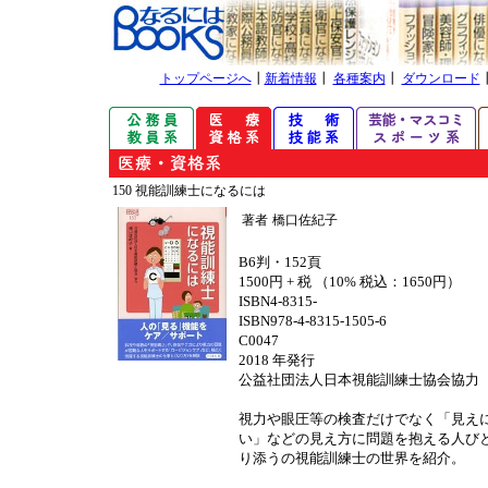
トップページへ
┃
新着情報
┃
各種案内
┃
ダウンロード
150 視能訓練士になるには
著者
橋口佐紀子
B6判・152頁
1500円 + 税 （10% 税込：1650円）
ISBN4-8315-
ISBN978-4-8315-1505-6
C0047
2018 年発行
公益社団法人日本視能訓練士協会協力
視力や眼圧等の検査だけでなく「見え
い」などの見え方に問題を抱える人び
り添うの視能訓練士の世界を紹介。