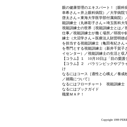
眼の健康管理のエキスパート！［眼科
幸希さん＝井上眼科病院）／大学病院
啓太さん＝東海大学医学部付属病院）
能訓練士（丸林彩子さん＝埼玉医科大
視能訓練士の世界［視能訓練士とは／
仕事／視能訓練士が働く場所／弱視や
練士（大沼学さん＝医療法人財団明徳
を担当する視能訓練士（亀田有紀さん
を専門とする視能訓練士（新井千賀子
イセンター）／視能訓練士の生活と収
【コラム】１ 10月10日は「目の愛護
【コラム】２ パラリンピックやブラ
け
なるにはコース［適性と心構え／養成
／就職について］
なるにはフローチャート 視能訓練士
なるにはブックガイド
職業ＭＡＰ！
Copyright 1999 PERIK