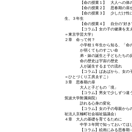
【命の授業１】 大人への体の
【命の授業２】 思春期の扉が
【命の授業３】 少しだけ性にふ
生、３年生
【命の授業４】 自分の"好き"探
【コラム】女の子の健康を支える
＝東京学芸大学）
２章 命って何？
小学校１年生から知る、「命の
か弱くてものすごい命
弟・妹の誕生と子どもたちの
命の歴史は宇宙の歴史
人が誕生するまでの流れ
【コラム】ばあばから、女の子へ
＝ひとづくり工房ゑすこ）
３章 思春期の扉
大人と子どもの「境」
【コラム】男女で少しずつ違う脳
筑波大学附属病院）
訪れる心身の変化
【コラム】女の子の母親からの願
祉法人京極町社会福祉協議会）
４章 大人の基礎を育てるために
中学３年間で知っておいてほし
【コラム】絵画にみる思春期――