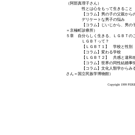
（阿部真理子さん）
性とは心をもって生きること
【コラム】男の子の父親からの願
デリケートな男子の悩み
【コラム】じいじから、男の子へ
＝京極町診療所）
５章 自分らしく生きる、ＬＧＢＴの
ＬＧＢＴって？
【ＬＧＢＴ１】 学校と性別 小
【コラム】変わる学校
【ＬＧＢＴ２】 共感と違和感 
【コラム】世界の同性結婚事
【コラム】文化人類学からみるセ
さん＝国立民族学博物館）
Copyright 1999 PERIK