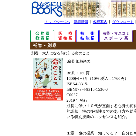
トップページへ
┃
新着情報
┃
各種案内
┃
ダウンロード
別巻 大人になる前に知る命のこと
編著
加納尚美
B6判・160頁
1600円 + 税 （10% 税込：1760円）
ISBN4-8315-
ISBN978-4-8315-1536-0
C0037
2019 年発行
成長に伴い１０代が直面する心身の変
的認知、性の多様性までのあり方を助
いる特別授業のエッセンスを紹介。
１章 命の授業 知ってる？ 自分た