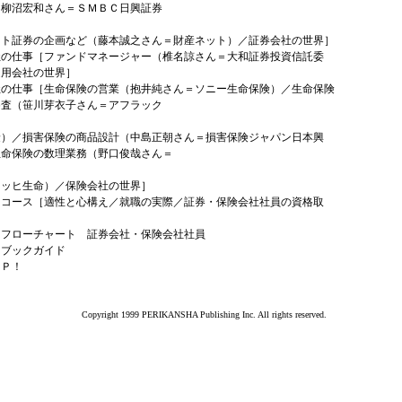
（柳沼宏和さん＝ＳＭＢＣ日興証券
ット証券の企画など（藤本誠之さん＝財産ネット）／証券会社の世界］
社の仕事［ファンドマネージャー（椎名諒さん＝大和証券投資信託委
運用会社の世界］
社の仕事［生命保険の営業（抱井純さん＝ソニー生命保険）／生命保険
審査（笹川芽衣子さん＝アフラック
険）／損害保険の商品設計（中島正朝さん＝損害保険ジャパン日本興
生命保険の数理業務（野口俊哉さん＝
リッヒ生命）／保険会社の世界］
はコース［適性と心構え／就職の実際／証券・保険会社社員の資格取
はフローチャート 証券会社・保険会社社員
はブックガイド
ＡＰ！
Copyright 1999 PERIKANSHA Publishing Inc. All rights reserved.