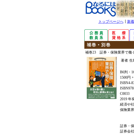
トップページへ
┃
新
補巻23 証券・保険業界で働
著者
生
B6判・1
1500円 
ISBN4-8
ISBN978-
C0033
2019 
経済や
保険業
証券・
証券会