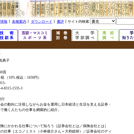
着情報
┃
各種案内
┃
ダウンロード
┃
書評
┃サイト内検索
く
島典子
60頁
+ 税 （10% 税込：1650円）
315-
4-8315-1535-3
年発行
社会の動向に注視しながらお金を運用し日本経済と生活を支える証券・
界で働く人たちの仕事を網羅的に紹介。
保険にかかわる仕事について知ろう［証券会社とは／保険会社とは］
社の仕事［エコノミスト（小林俊介さん＝大和総研）／証券会社のディ