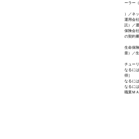
ーラー
）／ネ
運用会
託）／
保険会
の契約
生命保
亜）／
チュー
なるに
得］
なるに
なるに
職業Ｍ