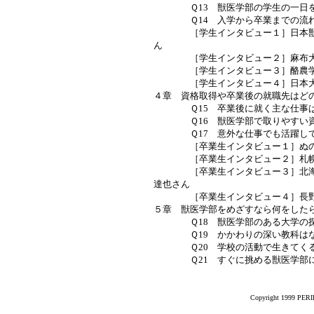
Ｑ13 獣医学部の学生の一日を
Ｑ14 入学から卒業までの流れ
［学生インタビュー１］日本獣医
ん
［学生インタビュー２］麻布大
［学生インタビュー３］酪農学園
［学生インタビュー４］日本大
４章 資格取得や卒業後の就職先はど
Ｑ15 卒業後に就く主な仕事は
Ｑ16 獣医学部で取りやすい資
Ｑ17 意外な仕事でも活躍して
［卒業生インタビュー１］ぬのか
［卒業生インタビュー２］札幌市
［卒業生インタビュー３］北海道
達也さん
［卒業生インタビュー４］長野県
５章 獣医学部をめざすなら何をした
Ｑ18 獣医学部のある大学の探
Ｑ19 かかわりの深い教科はな
Ｑ20 学校の活動で生きてくる
Ｑ21 すぐに挑める獣医学部に
Copyright 1999 PERIK