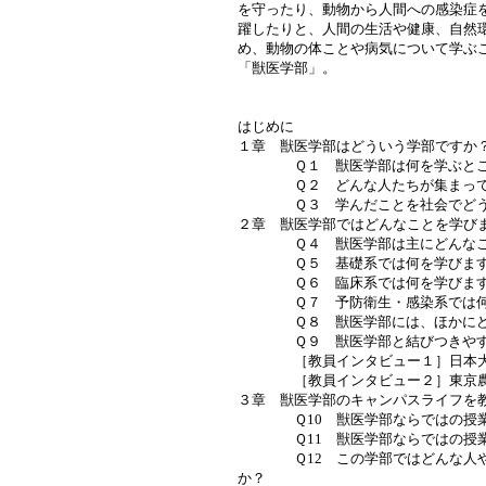
を守ったり、動物から人間への感染症
躍したりと、人間の生活や健康、自然
め、動物の体ことや病気について学ぶ
「獣医学部」。
はじめに
１章 獣医学部はどういう学部ですか
Ｑ１ 獣医学部は何を学ぶとこ
Ｑ２ どんな人たちが集まって
Ｑ３ 学んだことを社会でどう
２章 獣医学部ではどんなことを学び
Ｑ４ 獣医学部は主にどんなこ
Ｑ５ 基礎系では何を学びます
Ｑ６ 臨床系では何を学びます
Ｑ７ 予防衛生・感染系では何
Ｑ８ 獣医学部には、ほかにどの
Ｑ９ 獣医学部と結びつきやすい
［教員インタビュー１］日本大
［教員インタビュー２］東京農工
３章 獣医学部のキャンパスライフを
Ｑ10 獣医学部ならではの授業
Ｑ11 獣医学部ならではの授業
Ｑ12 この学部ではどんな人や
か？