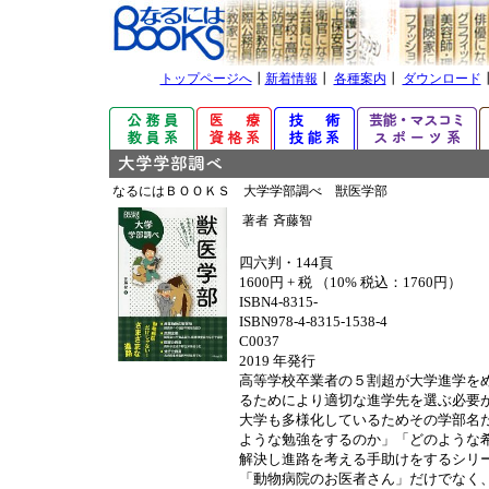
トップページへ
┃
新着情報
┃
各種案内
┃
ダウンロード
なるにはＢＯＯＫＳ 大学学部調べ 獣医学部
著者
斉藤智
四六判・144頁
1600円 + 税 （10% 税込：1760円）
ISBN4-8315-
ISBN978-4-8315-1538-4
C0037
2019 年発行
高等学校卒業者の５割超が大学進学を
るためにより適切な進学先を選ぶ必要
大学も多様化しているためその学部名
ような勉強をするのか」「どのような
解決し進路を考える手助けをするシリ
「動物病院のお医者さん」だけでなく