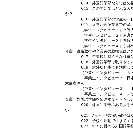
Ｑ14 外国語学部ならではの授
Ｑ15 この学部ではどんな人や
か？
Ｑ16 外国語学部の学生の一日
Ｑ17 入学から卒業までの流れ
［学生インタビュー１］上智大
［学生インタビュー２］東京外国
［学生インタビュー３］獨協大
［学生インタビュー４］京都外国
４章 資格取得や卒業後の就職先はど
Ｑ17 卒業後に就く主な仕事は
Ｑ18 外国語学部で取りやすい
Ｑ19 意外な仕事でも活躍して
［卒業生インタビュー１］ＡＮＡ
［卒業生インタビュー２］日本国
木麻衣さん
［卒業生インタビュー３］ＪＴ
［卒業生インタビュー４］デサ
５章 外国語学部をめざすなら何をし
Ｑ20 外国語学部のある大学の
い
Ｑ21 かかわりの深い教科はな
Ｑ22 学校の活動で生きてくる
Ｑ23 すぐに挑める外国語学部