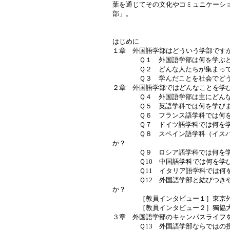
葉を通じてその文化やコミュニケーシ
部」。
はじめに
１章 外国語学部はどういう学部です
Ｑ１ 外国語学部は何を学ぶと
Ｑ２ どんな人たちが集まって
Ｑ３ 学んだことを社会でどう
２章 外国語学部ではどんなことを学
Ｑ４ 外国語学部は主にどんな学
Ｑ５ 英語学科では何を学びま
Ｑ６ フランス語学科では何を
Ｑ７ ドイツ語学科では何を学
Ｑ８ スペイン語学科（イスパニ
か？
Ｑ９ ロシア語学科では何を学
Ｑ10 中国語学科では何を学び
Ｑ11 イタリア語学科では何を
Ｑ12 外国語学部と結びつきや
か？
［教員インタビュー１］東京外国
［教員インタビュー２］獨協大
３章 外国語学部のキャンパスライフ
Ｑ13 外国語学部ならではの授