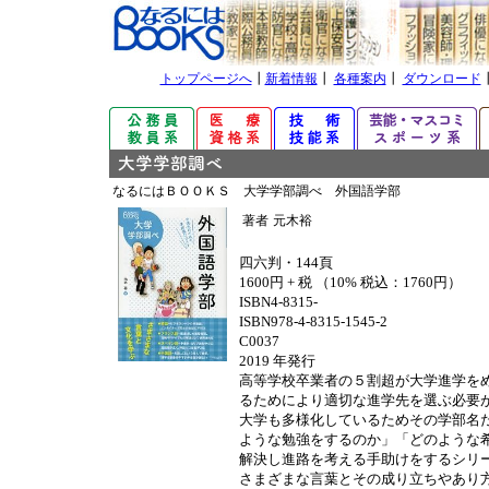
トップページへ
┃
新着情報
┃
各種案内
┃
ダウンロード
なるにはＢＯＯＫＳ 大学学部調べ 外国語学部
著者
元木裕
四六判・144頁
1600円 + 税 （10% 税込：1760円）
ISBN4-8315-
ISBN978-4-8315-1545-2
C0037
2019 年発行
高等学校卒業者の５割超が大学進学を
るためにより適切な進学先を選ぶ必要
大学も多様化しているためその学部名
ような勉強をするのか」「どのような
解決し進路を考える手助けをするシリ
さまざまな言葉とその成り立ちやあり