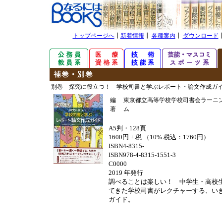
トップページへ
┃
新着情報
┃
各種案内
┃
ダウンロード
別巻 探究に役立つ！ 学校司書と学ぶレポート・論文作成ガ
編
東京都立高等学校学校司書会ラーニ
著
ム
A5判・128頁
1600円 + 税 （10% 税込：1760円）
ISBN4-8315-
ISBN978-4-8315-1551-3
C0000
2019 年発行
調べることは楽しい！ 中学生・高校
てきた学校司書がレクチャーする、い
ガイド。