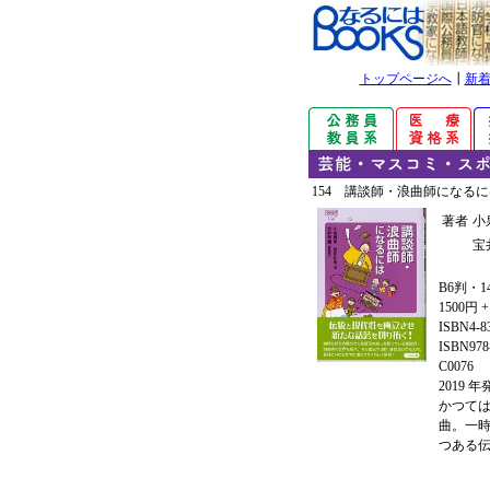
トップページへ
┃
新
154 講談師・浪曲師になる
著者
小
宝
B6判・1
1500円 
ISBN4-8
ISBN978-
C0076
2019 
かつて
曲。一
つある