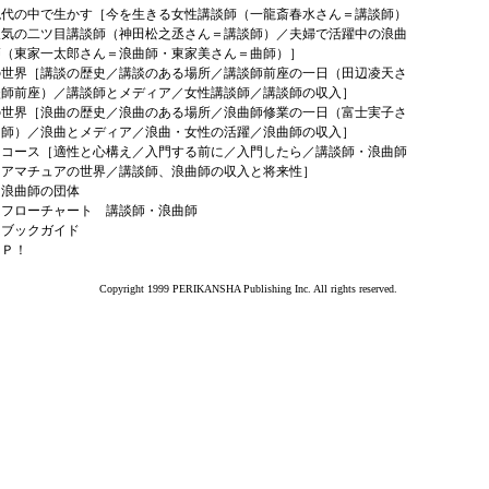
現代の中で生かす［今を生きる女性講談師（一龍斎春水さん＝講談師）
人気の二ツ目講談師（神田松之丞さん＝講談師）／夫婦で活躍中の浪曲
師（東家一太郎さん＝浪曲師・東家美さん＝曲師）］
の世界［講談の歴史／講談のある場所／講談師前座の一日（田辺凌天さ
談師前座）／講談師とメディア／女性講談師／講談師の収入］
の世界［浪曲の歴史／浪曲のある場所／浪曲師修業の一日（富士実子さ
曲師）／浪曲とメディア／浪曲・女性の活躍／浪曲師の収入］
はコース［適性と心構え／入門する前に／入門したら／講談師・浪曲師
／アマチュアの世界／講談師、浪曲師の収入と将来性］
・浪曲師の団体
はフローチャート 講談師・浪曲師
はブックガイド
ＡＰ！
Copyright 1999 PERIKANSHA Publishing Inc. All rights reserved.