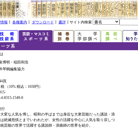
着情報
┃
各種案内
┃
ダウンロード
┃
書評
┃サイト内検索
には
泉博明・稲田和浩
井琴鶴編集協力
44頁
+ 税 （10% 税込：1650円）
315-
4-8315-1549-0
年発行
は大変な人気を博し、昭和の半ばまでは身近な大衆芸能だった講談・浪
時は絶滅危惧とまでいわれたが、女性の活躍を中心に人気を取り戻しつ
伝統芸能の世界で活躍する講談師・浪曲師の世界を紹介。