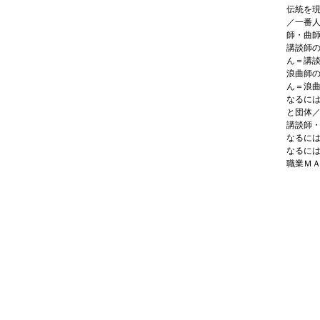
伝統を
／一番
師・曲
講談師
ん＝講
浪曲師
ん＝浪
なるに
と団体
講談師
なるに
なるに
職業Ｍ