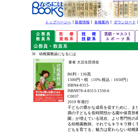
トップページへ
┃
新着情報
┃
各種案内
┃
ダウンロード
56 幼稚園教諭になるには
著者
大豆生田啓友
B6判・136頁
1500円 + 税 （10% 税込：1650円）
ISBN4-8315-
ISBN978-4-8315-1550-6
C0037
2019 年発行
子どもの豊かな成長を促すために、ま
満の子どもを長時間預かる園や保育所
園」が増えている現在、より専門性の
る幼稚園教師。それでもキラキラ輝く
どもを育てる」魅力は変わらない幼稚