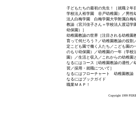
子どもたちの最初の先生！［就職２年
学校法人裕学園 谷戸幼稚園）／男性
法人白梅学園 白梅学園大学附属白梅
教諭（宮川佳子さん＝学校法人渡辺学
幼保園）］
幼稚園教諭の世界［注目される幼稚園
育って何だろう？／幼稚園教諭の役割
定こども園で働く人たち／こども園の
のもり幼保園）／幼稚園の一年（学校
園）／生活と収入／これからの幼稚園
なるにはコース［幼稚園教諭の適性／
習／採用・就職について］
なるにはフローチャート 幼稚園教諭
なるにはブックガイド
職業ＭＡＰ！
Copyright 1999 PERIK