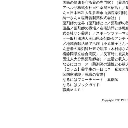
国民の健康を守る薬の専門家！［薬局
アヘルサ株式会社日生薬局三宿店）／
ん＝日本医科大学多摩永山病院薬剤師
純一さん＝塩野義製薬株式会社）］
薬剤師の世界［薬剤師とは／薬剤師の
薬品／薬剤師の職場／在宅訪問と多職
式会社サン薬局）／スポーツファーマ
＝一般社団法人岡山県薬剤師会アンチ
／地域貢献活動で活躍（小原道子さん
ん患者の薬剤師外来で活躍（木村緑さ
構静岡県立総合病院）／災害時に被災
団法人大分県薬剤師会）／生活と収入
なるにはコース［薬剤師の適性と心構
【コラム】薬学生の一日は？ 私立大
師国家試験／就職の実際］
なるにはフローチャート 薬剤師
なるにはブックガイド
職業ＭＡＰ！
Copyright 1999 PERIK