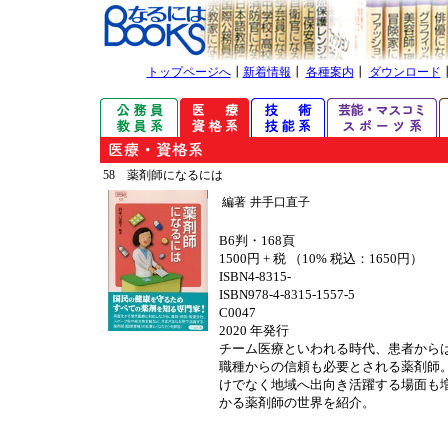
トップページへ
┃
新着情報
┃
各種案内
┃
ダウンロード
58 薬剤師になるには
編著
井手口直子
B6判・168頁
1500円 + 税 （10% 税込：1650円）
ISBN4-8315-
ISBN978-4-8315-1557-5
C0047
2020 年発行
チーム医療といわれる時代、患者から
職種からの信頼も必要とされる薬剤師
けでなく地域へ出向き活躍する場面も
かる薬剤師の世界を紹介。