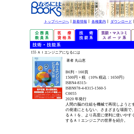
トップページへ
┃
新着情報
┃
各種案内
┃
ダウンロード
155 ＡＩエンジニアになるには
著者
丸山恵
B6判・160頁
1500円 + 税 （10% 税込：1650円）
ISBN4-8315-
ISBN978-4-8315-1560-5
C0055
2020 年発行
人間の脳の仕組を機械で再現しようと
の発達にともない、さまざまな場面で
るＡＩを、より高度に便利に使いやす
するＡＩエンジニアの世界を紹介。