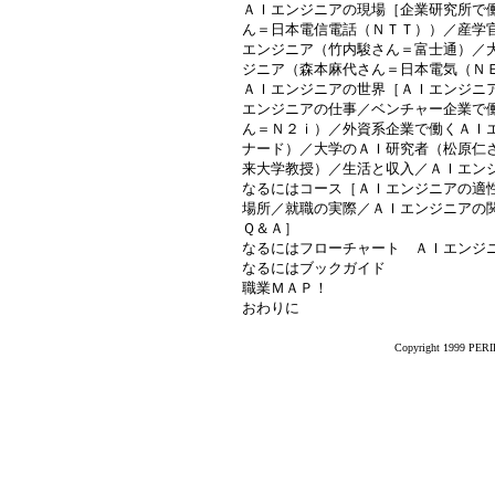
ＡＩエンジニアの現場［企業研究所で
ん＝日本電信電話（ＮＴＴ））／産学
エンジニア（竹内駿さん＝富士通）／
ジニア（森本麻代さん＝日本電気（Ｎ
ＡＩエンジニアの世界［ＡＩエンジニ
エンジニアの仕事／ベンチャー企業で
ん＝Ｎ２ｉ）／外資系企業で働くＡＩ
ナード）／大学のＡＩ研究者（松原仁
来大学教授）／生活と収入／ＡＩエン
なるにはコース［ＡＩエンジニアの適
場所／就職の実際／ＡＩエンジニアの
Ｑ＆Ａ］
なるにはフローチャート ＡＩエンジ
なるにはブックガイド
職業ＭＡＰ！
おわりに
Copyright 1999 PERIK