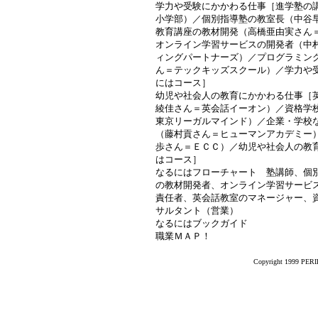
学力や受験にかかわる仕事［進学塾の
小学部）／個別指導塾の教室長（中谷早
教育講座の教材開発（高橋亜由実さん
オンライン学習サービスの開発者（中
ィングパートナーズ）／プログラミン
ん＝テックキッズスクール）／学力や
にはコース］
幼児や社会人の教育にかかわる仕事［
綾佳さん＝英会話イーオン）／資格学
東京リーガルマインド）／企業・学校
（藤村貢さん＝ヒューマンアカデミー
歩さん＝ＥＣＣ）／幼児や社会人の教
はコース］
なるにはフローチャート 塾講師、個
の教材開発者、オンライン学習サービ
責任者、英会話教室のマネージャー、
サルタント（営業）
なるにはブックガイド
職業ＭＡＰ！
Copyright 1999 PERIK