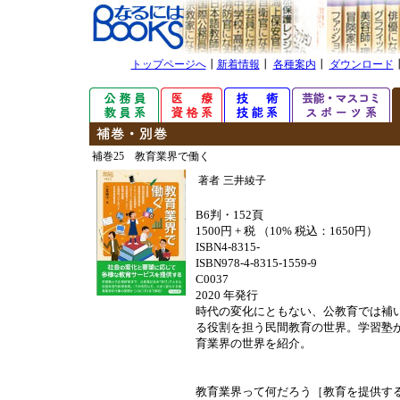
トップページへ
┃
新着情報
┃
各種案内
┃
ダウンロード
補巻25 教育業界で働く
著者
三井綾子
B6判・152頁
1500円 + 税 （10% 税込：1650円）
ISBN4-8315-
ISBN978-4-8315-1559-9
C0037
2020 年発行
時代の変化にともない、公教育では補
る役割を担う民間教育の世界。学習塾
育業界の世界を紹介。
教育業界って何だろう［教育を提供す