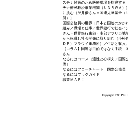
スチナ難民のため医療現場を指導する
チナ難民救済事業機関（ＵＮＲＷＡ）
に挑む（渋井優さん＝国連児童基金（
所）］
国際公務員の世界［日本と国連のかか
組み／職場と仕事／世界銀行で社会イ
さん＝世界銀行東部・南部アフリカ地
から転職し社会開発に取り組む（小松
ＤＰ）マラウイ事務所）／生活と収入
【コラム】国連は目的ではなく手段 
さん
なるにはコース［適性と心構え／国際
備］
なるにはフローチャート 国際公務員
なるにはブックガイド
職業ＭＡＰ！
Copyright 1999 PERIK