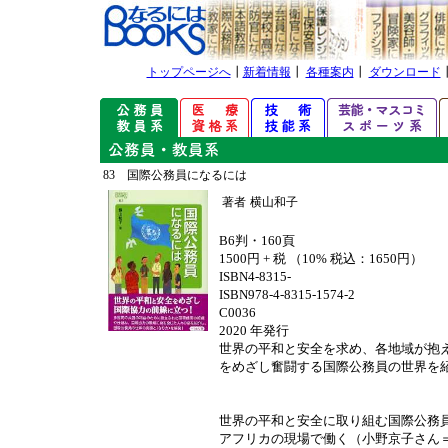
トップページへ
┃
新着情報
┃
各種案内
┃
ダウンロード
83 国際公務員になるには
著者
横山和子
B6判・160頁
1500円 + 税 （10% 税込：1650円）
ISBN4-8315-
ISBN978-4-8315-1574-2
C0036
2020 年発行
世界の平和と安全を求め、各地域が抱
をめざし奮闘する国際公務員の世界を
世界の平和と安全に取り組む国際公務
アフリカの現場で働く（小野京子さん