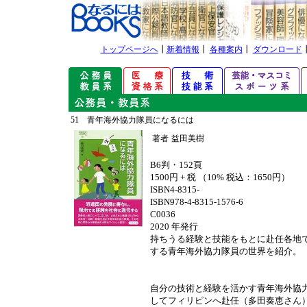
トップページへ
┃
新着情報
┃
各種案内
┃
ダウンロード
51 青年海外協力隊員になるには
著者
益田美樹
B6判・152頁
1500円 + 税 （10% 税込：1650円）
ISBN4-8315-
ISBN978-4-8315-1576-6
C0036
2020 年発行
持ちうる経験と技能をもとに赴任各地
する青年海外協力隊員の世界を紹介。
自分の技術と経験を活かす青年海外協
してフィリピンへ赴任（多田奏恵さん