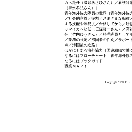
カへ赴任（國頭あさひさん）／看護師
（持永孝弘さん）］
青年海外協力隊員の世界［青年海外協
／社会的意義と役割／さまざまな職種
する技能や難易度／合格してから／研
ャマイカへ赴任（笹森賢一さん）／高
任（竹内ゆうさん）／料理隊員として
／業務の状況／帰国者の性別／サポー
点／帰国後の進路］
ほかにもある海外協力［国連組織で働
なるにはフローチャート 青年海外協
なるにはブックガイド
職業ＭＡＰ！
Copyright 1999 PERIK