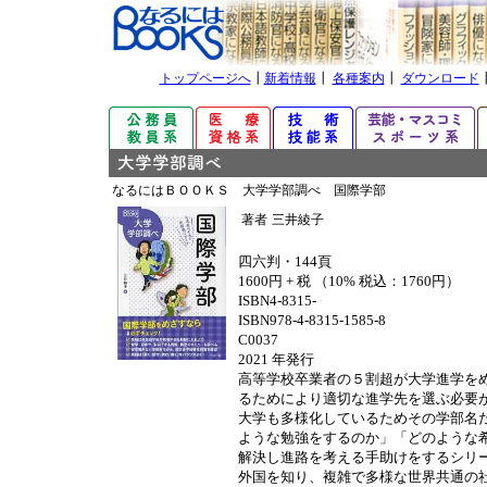
トップページへ
┃
新着情報
┃
各種案内
┃
ダウンロード
なるにはＢＯＯＫＳ 大学学部調べ 国際学部
著者
三井綾子
四六判・144頁
1600円 + 税 （10% 税込：1760円）
ISBN4-8315-
ISBN978-4-8315-1585-8
C0037
2021 年発行
高等学校卒業者の５割超が大学進学を
るためにより適切な進学先を選ぶ必要
大学も多様化しているためその学部名
ような勉強をするのか」「どのような
解決し進路を考える手助けをするシリ
外国を知り、複雑で多様な世界共通の