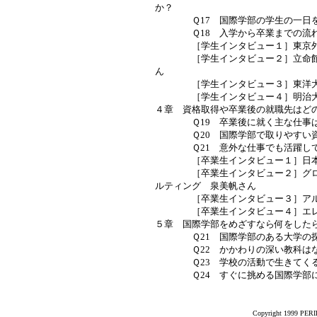
か？
Ｑ17 国際学部の学生の一日を
Ｑ18 入学から卒業までの流れ
［学生インタビュー１］東京外国
［学生インタビュー２］立命館ア
ん
［学生インタビュー３］東洋大学
［学生インタビュー４］明治大
４章 資格取得や卒業後の就職先はど
Ｑ19 卒業後に就く主な仕事は
Ｑ20 国際学部で取りやすい資
Ｑ21 意外な仕事でも活躍して
［卒業生インタビュー１］日本赤
［卒業生インタビュー２］グロー
ルティング 泉美帆さん
［卒業生インタビュー３］アル
［卒業生インタビュー４］エレマ
５章 国際学部をめざすなら何をした
Ｑ21 国際学部のある大学の探
Ｑ22 かかわりの深い教科はな
Ｑ23 学校の活動で生きてくる
Ｑ24 すぐに挑める国際学部に
Copyright 1999 PERIK