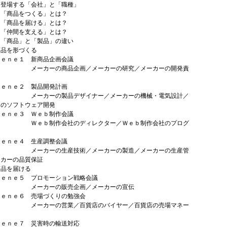
場する「会社」と「職種」
商品をつくる」とは？
商品を届ける」とは？
仲間を支える」とは？
商品」と「製品」の違い
商品を形づくる
ｎｅ１ 新商品企画会議
カーの商品企画／メーカーの研究／メーカーの開発責
ｎｅ２ 製品開発計画
カーの製品デザイナー／メーカーの機械・電気設計／
ーのソフトウェア開発
ｎｅ３ Ｗｅｂ制作会議
ｂ制作会社のディレクター／Ｗｅｂ制作会社のプログ
ｎｅ４ 生産調整会議
カーの生産技術／メーカーの製造／メーカーの生産管
ーカーの品質保証
商品を届ける
ｎｅ５ プロモーション戦略会議
カーの販売企画／メーカーの宣伝
ｎｅ６ 売場づくりの勉強会
カーの営業／百貨店のバイヤー／百貨店の売場マネー
ｎｅ７ 災害時の輸送対応