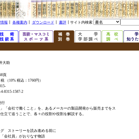
着情報
┃
各種案内
┃
ダウンロード
┃
書評
┃サイト内検索
井大助
68頁
+ 税 （10% 税込：1760円）
315-
4-8315-1587-2
年発行
員」「会社で働くこと」を、あるメーカーの製品開発から販売までをス
ー仕立て追うことで、各々の役割や役割を解説する。
ーグ ストーリーを読み進める前に
会社員」がおりなす物語