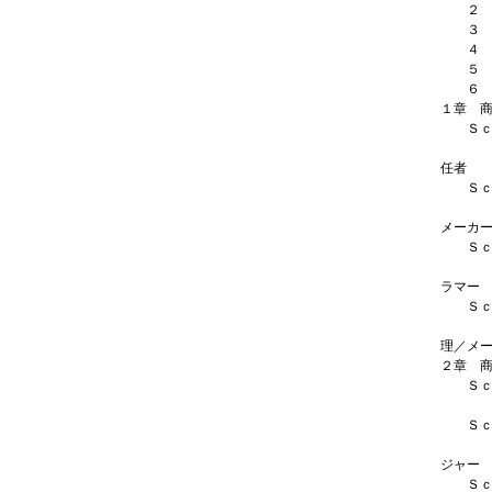
２ 登
３ 「
４ 「
５ 「
６ 「
１章 
Ｓｃｅ
メー
任者
Ｓｃｅ
メー
メーカ
Ｓｃｅ
Ｗｅ
ラマー
Ｓｃｅ
メー
理／メ
２章 
Ｓｃｅ
メー
Ｓｃｅ
メー
ジャー
Ｓｃｅ