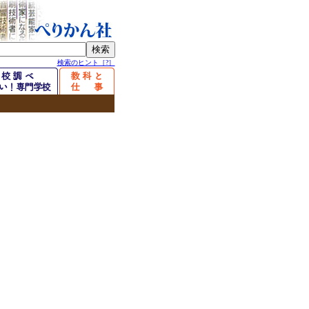
検索のヒント［?］