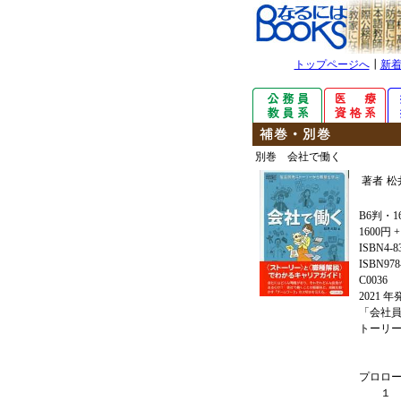
トップページへ
┃
新
別巻 会社で働く
著者
松
B6判・1
1600円 
ISBN4-8
ISBN978-
C0036
2021 
「会社
トーリ
プロロ
１ 「