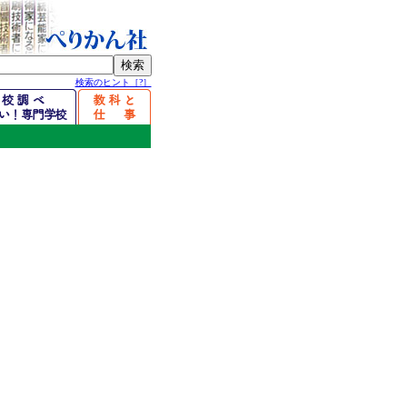
検索のヒント［?］