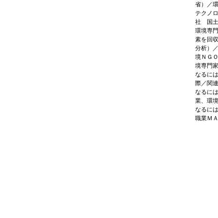
省）／
テクノ
社 国
環境専
素を回
分析）
境ＮＧ
境専門
なるに
際／関
なるに
業、環
なるに
職業Ｍ