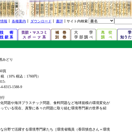
着情報
┃
各種案内
┃
ダウンロード
┃
書評
┃サイト内検索
熊みどり
60頁
+ 税 （10% 税込：1760円）
315-
4-8315-1588-9
年発行
暖化問題や海洋プラスチック問題、食料問題など地球規模の環境変化が
なっている現在、真摯に各々の問題に取り組む環境専門家の世界を紹
まな分野で活躍する環境専門家たち［環境省職員（香田慎也さん＝環境