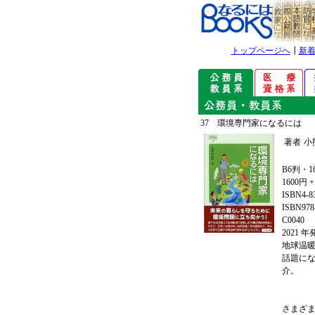
トップページへ
┃
新
37 環境専門家になるには
著者
小
B6判・1
1600円 
ISBN4-8
ISBN978-
C0040
2021 
地球温
話題に
介。
さまざ