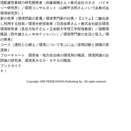
環境配慮型素材の研究開発者（佐藤俊輔さん＝株式会社カネカ バイオ
ロジー研究所）／環境コンサルタント（山崎甲太郎さん＝いであ株式会
土環境研究所）］
門家の世界［環境問題の変遷／環境専門家の仕事／【コラム】二酸化炭
収し利用する技術／環境分析技術者（日高佑希さん＝株式会社総合環境
／環境研究者（長谷川知子さん＝立命館大学理工学部准教授）／国際環
Ｏ職員（田中健さん＝ＷＷＦジャパン）／環境専門家の生活と収入／環
家の将来］
はコース［適性と心構え／環境について学ぶには／採用試験と就職の実
連資格］
はフローチャート 環境省・地方自治体の環境局の職員、環境関連の企
境関連の研究者、環境系ＮＧＯ・ＮＰＯの職員
はブックガイド
ＡＰ！
Copyright 1999 PERIKANSHA Publishing Inc. All rights reserved.