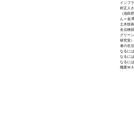
インフ
村正人
（池田
ん＝金
土木技
全点検
グリー
研究室
者の生
なるに
なるに
なるに
職業Ｍ