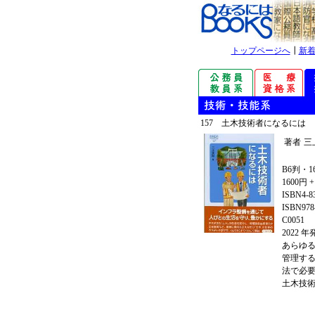
トップページへ
┃
新
157 土木技術者になるには
著者
三
B6判・1
1600円 
ISBN4-8
ISBN978-
C0051
2022 
あらゆ
管理す
法で必
土木技