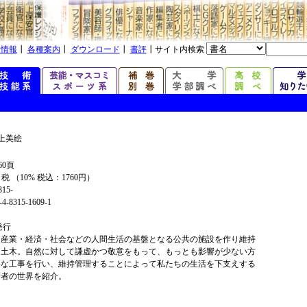
着情報
┃
各種案内
┃
ダウンロード
┃
書評
┃サイト内検索
上美絵
60頁
+ 税 （10% 税込：1760円）
315-
4-8315-1609-1
年発行
る産業・経済・社会などの人間生活の基盤となる公共の施設を作り維持
る土木。自然に対して謙虚かつ敬意をもって、もっとも影響が少ない方
要な工事を行い、維持管理することによって私たちの生活を下支えする
術者の世界を紹介。