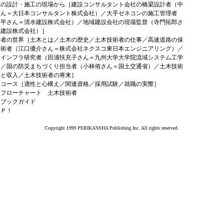
ラの設計・施工の現場から［建設コンサルタント会社の橋梁設計者（中
さん＝大日本コンサルタント株式会社）／大手ゼネコンの施工管理者
昇平さん＝清水建設株式会社）／地域建設会社の現場監督（寺門拓郎さ
澤建設株式会社）］
術者の世界［土木とは／土木の歴史／土木技術者の仕事／高速道路の保
技術者（江口優介さん＝株式会社ネクスコ東日本エンジニアリング）／
ンインフラ研究者（田浦扶充子さん＝九州大学大学院流域システム工学
）／国の防災まちづくり担当者（小林侑さん＝国土交通省）／土木技術
活と収入／土木技術者の将来］
はコース［適性と心構え／関連資格／採用試験／就職の実際］
はフローチャート 土木技術者
はブックガイド
ＡＰ！
Copyright 1999 PERIKANSHA Publishing Inc. All rights reserved.