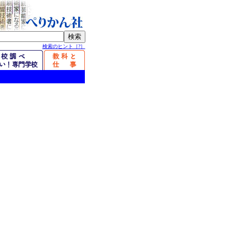
検索のヒント［?］