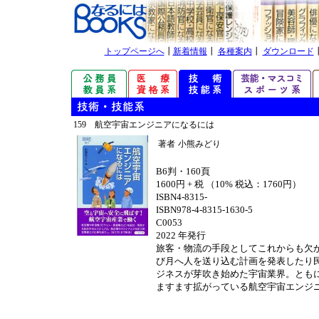
トップページへ
┃
新着情報
┃
各種案内
┃
ダウンロード
159 航空宇宙エンジニアになるには
著者
小熊みどり
B6判・160頁
1600円 + 税 （10% 税込：1760円）
ISBN4-8315-
ISBN978-4-8315-1630-5
C0053
2022 年発行
旅客・物流の手段としてこれからも欠
び月へ人を送り込む計画を発表したり
ジネスが芽吹き始めた宇宙業界。とも
ますます拡がっている航空宇宙エンジ