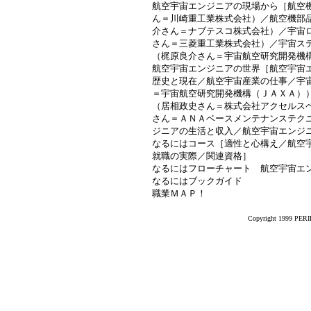
航空宇宙エンジニアの現場から［航空
ん＝川崎重工業株式会社）／航空機部
介さん＝ナブテスコ株式会社）／宇宙
さん＝三菱重工業株式会社）／宇宙ス
（梶原良介さん＝宇宙航空研究開発機
航空宇宙エンジニアの世界［航空宇宙
歴史と現在／航空宇宙産業の仕事／宇
＝宇宙航空研究開発機構（ＪＡＸＡ）
（居相政史さん＝株式会社アクセルス
さん＝ＡＮＡベースメンテナンステク
ジニアの生活と収入／航空宇宙エンジ
なるにはコース［適性と心構え／航空
就職の実際／関連資格］
なるにはフローチャート 航空宇宙エ
なるにはブックガイド
職業ＭＡＰ！
Copyright 1999 PERIK