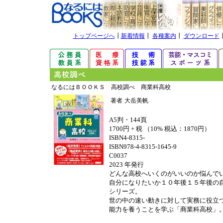
トップページへ
┃
新着情報
┃
各種案内
┃
ダウンロード
なるにはＢＯＯＫＳ 高校調べ 商業科高校
著者
大岳美帆
A5判・144頁
1700円 + 税 （10% 税込：1870円）
ISBN4-8315-
ISBN978-4-8315-1645-9
C0037
2023 年発行
どんな高校へいくのがいいのか悩んで
自分になりたいか１０年後１５年後の
シリーズ。
世の中の速い動きに対して実務に役立
能力を養うことを学ぶ「商業科高校」