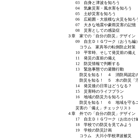
03 自身と津波を知ろう
04 気象災害・風水害を知ろう
05 土砂災害を知ろう
06 広範囲・大規模な火災を知ろ
07 大きな地震や豪雨災害の記憶
08 災害としての感染症
３章 家での「自分の防災」デザイン
09 自主ＤＩＧワーク（おうち編
コラム 家具等の転倒防止対策
10 平常時、そして発災前の備え
11 発災の直前の備え
12 防災情報で判断する
13 緊急事態での避難行動
防災を知る！ ４ 消防局認定の
防災を知る！ ５ 水の防災「浮
14 発災後の日常はどうなる？
15 災害時のライフプラン
16 地域の防災力を知ろう
防災を知る！ ６ 地域を守るユ
災害の「備え」チェックリスト
４章 外での「自分の防災」デザイン
17 自主ＤＩＧワーク（お出かけ
18 学校での防災を見てみよう
19 学校の防災計画
コラム 大川小学校津波被災