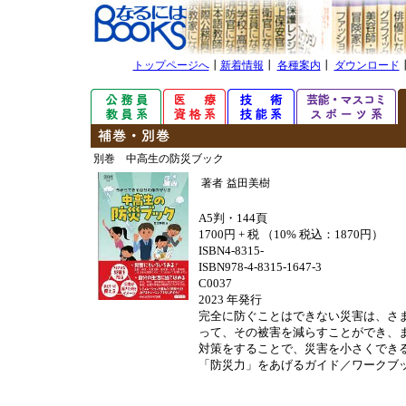
トップページへ
┃
新着情報
┃
各種案内
┃
ダウンロード
別巻 中高生の防災ブック
著者
益田美樹
A5判・144頁
1700円 + 税 （10% 税込：1870円）
ISBN4-8315-
ISBN978-4-8315-1647-3
C0037
2023 年発行
完全に防ぐことはできない災害は、さ
って、その被害を減らすことができ、
対策をすることで、災害を小さくでき
「防災力」をあげるガイド／ワークブ