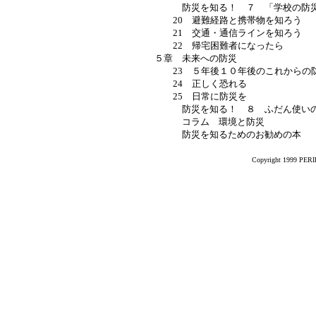
防災を知る！ ７ 「学校の防災
20 避難経路と携帯物を知ろう
21 交通・通信ラインを知ろう
22 帰宅困難者になったら
５章 未来への防災
23 ５年後１０年後のこれからの
24 正しく恐れる
25 日常に防災を
防災を知る！ ８ ふだん使いの
コラム 環境と防災
防災を知るためのお勧めの本
Copyright 1999 PERIK