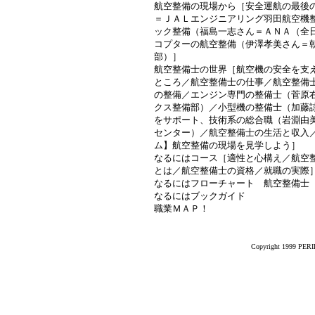
航空整備の現場から［安全運航の最後
＝ＪＡＬエンジニアリング羽田航空機
ック整備（福島一志さん＝ＡＮＡ（全
コプターの航空整備（伊澤孝美さん＝
部）］
航空整備士の世界［航空機の安全を支
ところ／航空整備士の仕事／航空整備
の整備／エンジン専門の整備士（菅原
クス整備部）／小型機の整備士（加藤
をサポート、技術系の総合職（岩淵由
センター）／航空整備士の生活と収入
ム】航空整備の現場を見学しよう］
なるにはコース［適性と心構え／航空
とは／航空整備士の資格／就職の実際
なるにはフローチャート 航空整備士
なるにはブックガイド
職業ＭＡＰ！
Copyright 1999 PERIK