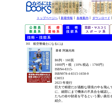
トップページへ
┃
新着情報
┃
各種案内
┃
ダウンロード
161 航空整備士になるには
著者
阿施光南
B6判・160頁
1600円 + 税 （10% 税込：1760円）
ISBN4-8315-
ISBN978-4-8315-1658-9
C0053
2023 年発行
巨大で精密だが過酷な環境の中を飛ん
に、細部にまで機体の不具合を確認し
たちの命や財産を守るという重い責任
紹介。