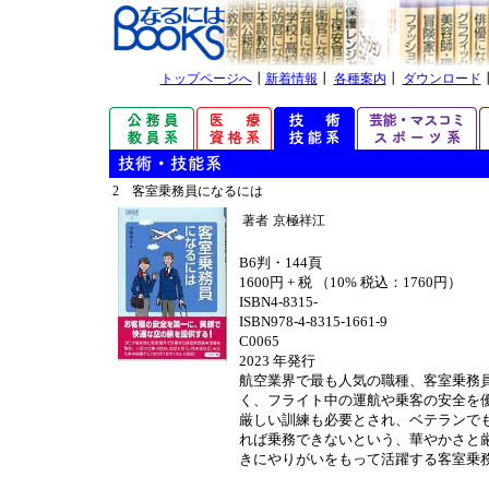
トップページへ
┃
新着情報
┃
各種案内
┃
ダウンロード
2 客室乗務員になるには
著者
京極祥江
B6判・144頁
1600円 + 税 （10% 税込：1760円）
ISBN4-8315-
ISBN978-4-8315-1661-9
C0065
2023 年発行
航空業界で最も人気の職種、客室乗務
く、フライト中の運航や乗客の安全を
厳しい訓練も必要とされ、ベテランで
れば乗務できないという、華やかさと
きにやりがいをもって活躍する客室乗