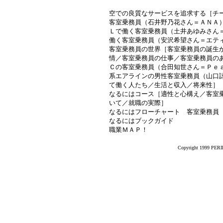
空での良質なサービスを追求する［チ
客室乗務員（石井野乃花さん＝ＡＮＡ
Ｌで働く客室乗務員（土井あゆみさん
働く客室乗務員（安沢希望さん＝エテ
客室乗務員の世界［客室乗務員の誕生
情／客室乗務員の仕事／客室乗務員の
Ｃの客室乗務員（合田知世さん＝Ｐｅａ
系エアラインの男性客室乗務員（山口
て働く人たち／生活と収入／将来性］
なるにはコース［適性と心構え／客室
いて／就職の実際］
なるにはフローチャート 客室乗務員
なるにはブックガイド
職業ＭＡＰ！
Copyright 1999 PERIK