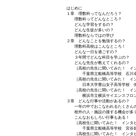
はじめに
１章 理数科ってなんだろう？
理数科ってどんなところ？
どんな学習をするの？
どんな生徒が多いの？
理数科ならではの学び
２章 どんなことを勉強するの？
理数科高校はこんなところ！
どんな一日を過ごすの？
３年間でどんな科目を学ぶの？
どんな先生が教えてくれるの？
［高校の先生に聞いてみた！ イン
千葉県立船橋高等学校 石川卓
［高校の先生に聞いてみた！ イン
日本大学豊山女子高等学校 伊
［高校の先生に聞いてみた！ イン
横浜市立横浜サイエンスフロンテ
３章 どんな行事や活動があるの？
一年の中でおこなわれるたくさん
校外の人・施設の接する機会が多
こんなおもしろい行事もある！
［高校生に聞いてみた！ インタビ
千葉県立船橋高等学校 宮谷碧
［高校生に聞いてみた！ インタビ