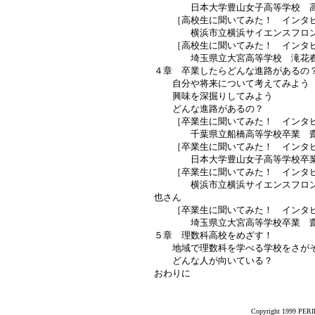
日本大学豊山女子高等学校 高
［高校生に聞いてみた！ インタビ
横浜市立横浜サイエンスフロンテ
［高校生に聞いてみた！ インタビ
埼玉県立大宮高等学校 滝花春
４章 卒業したらどんな進路があるの
自分や将来について考えてみよう
興味を深掘りしてみよう
どんな進路があるの？
［卒業生に聞いてみた！ インタビ
千葉県立船橋高等学校卒業 齋
［卒業生に聞いてみた！ インタビ
日本大学豊山女子高等学校卒業
［卒業生に聞いてみた！ インタビ
横浜市立横浜サイエンスフロンテ
也さん
［卒業生に聞いてみた！ インタビ
埼玉県立大宮高等学校卒業 齋
５章 理数科高校をめざす！
地域で理数科を学べる学校をさが
どんな人が向いている？
おわりに
Copyright 1999 PERIK