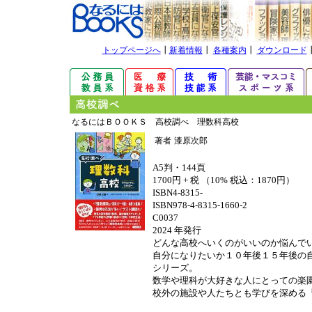
トップページへ
┃
新着情報
┃
各種案内
┃
ダウンロード
なるにはＢＯＯＫＳ 高校調べ 理数科高校
著者
漆原次郎
A5判・144頁
1700円 + 税 （10% 税込：1870円）
ISBN4-8315-
ISBN978-4-8315-1660-2
C0037
2024 年発行
どんな高校へいくのがいいのか悩んで
自分になりたいか１０年後１５年後の
シリーズ。
数学や理科が大好きな人にとっての楽
校外の施設や人たちとも学びを深める