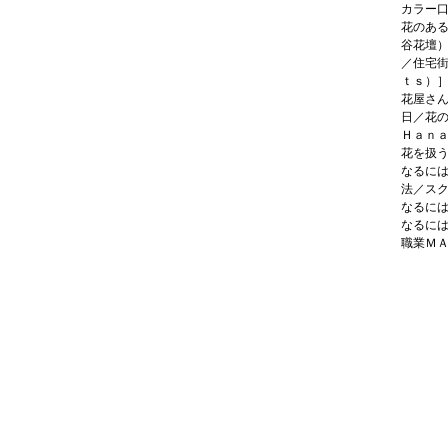
カラー
花のあ
谷花壇
／住宅
ｔｓ）
花屋さ
日／花
Ｈａｎ
花を扱
なるに
法／ス
なるに
なるに
職業Ｍ