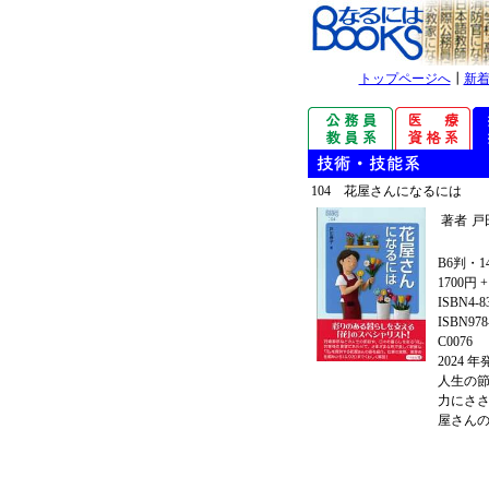
トップページへ
┃
新
104 花屋さんになるには
著者
戸
B6判・1
1700円 
ISBN4-8
ISBN978-
C0076
2024 
人生の
力にさ
屋さん