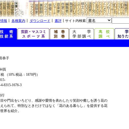
着情報
┃
各種案内
┃
ダウンロード
┃
書評
┃サイト内検索
田恭子
44頁
+ 税 （10% 税込：1870円）
315-
4-8315-1676-3
年発行
節目や門出をいろどり、感謝や愛情を表わしたり笑顔や癒しを誘う花の
さえられて、特別なときだけではなく「花のある暮らし」を提供する花
の世界を紹介。