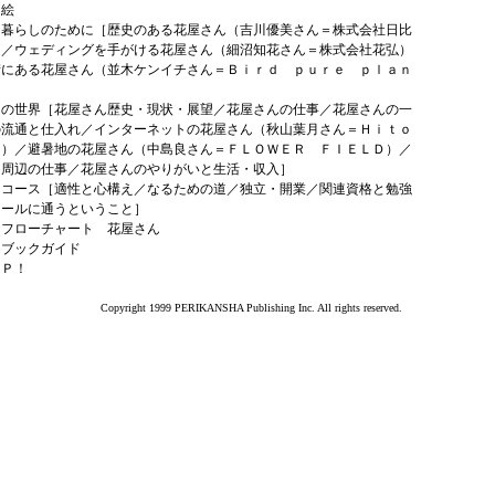
口絵
る暮らしのために［歴史のある花屋さん（吉川優美さん＝株式会社日比
）／ウェディングを手がける花屋さん（細沼知花さん＝株式会社花弘）
街にある花屋さん（並木ケンイチさん＝Ｂｉｒｄ ｐｕｒｅ ｐｌａｎ
］
んの世界［花屋さん歴史・現状・展望／花屋さんの仕事／花屋さんの一
の流通と仕入れ／インターネットの花屋さん（秋山葉月さん＝Ｈｉｔｏ
ａ）／避暑地の花屋さん（中島良さん＝ＦＬＯＷＥＲ ＦＩＥＬＤ）／
う周辺の仕事／花屋さんのやりがいと生活・収入］
はコース［適性と心構え／なるための道／独立・開業／関連資格と勉強
クールに通うということ］
はフローチャート 花屋さん
はブックガイド
ＡＰ！
Copyright 1999 PERIKANSHA Publishing Inc. All rights reserved.