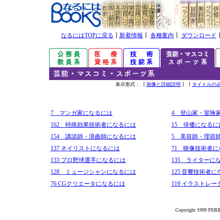
なるにはTOPに戻る
┃
新着情報
┃
各種案内
┃
ダウンロード
表示形式： ┃
画像と詳細説明
┃ ┃
タイトルの
7 マンガ家になるには
4 登山家・冒険
162 特殊効果技術者になるには
15 俳優になるに
154 講談師・浪曲師になるには
5 美容師・理容
137 ネイリストになるには
71 映像技術者
133 プロ野球選手になるには
135 ライターに
128 ミュージシャンになるには
125 音響技術者
76 CGクリエータになるには
119 イラストレ
Copyright 1999 PERIK