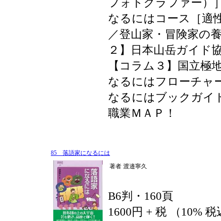
フォトグラファー）
なるにはコース［適
／登山家・冒険家の
２】日本山岳ガイド
【コラム３】国立極
なるにはフローチャ
なるにはブックガイ
職業ＭＡＰ！
85 落語家になるには
著者
渡邉寧久
B6判・160頁
1600円 + 税 （10% 