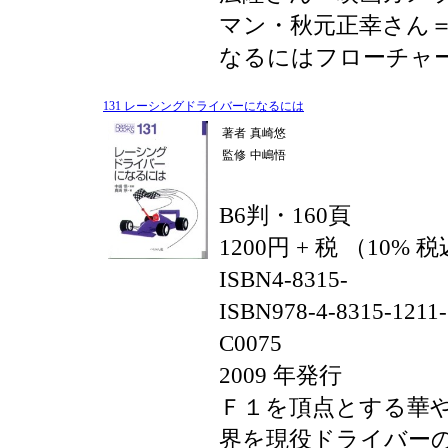
マン・秋元正幸さん
なるにはフローチャ
131 レーシングドライバーになるには
著者
真崎悠
監修
中嶋悟
B6判・160頁
1200円 + 税 （10% 
ISBN4-8315-
ISBN978-4-8315-1211-
C0075
2009 年発行
Ｆ１を頂点とする華
界を現役ドライバー