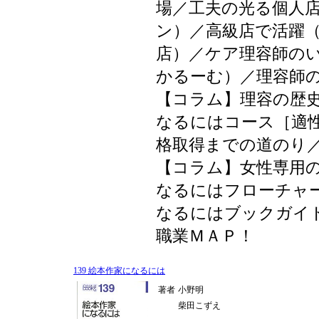
場／工夫の光る個人
ン）／高級店で活躍
店）／ケア理容師の
かるーむ）／理容師
【コラム】理容の歴
なるにはコース［適
格取得までの道のり
【コラム】女性専用
なるにはフローチャ
なるにはブックガイ
職業ＭＡＰ！
139 絵本作家になるには
著者
小野明
柴田こずえ