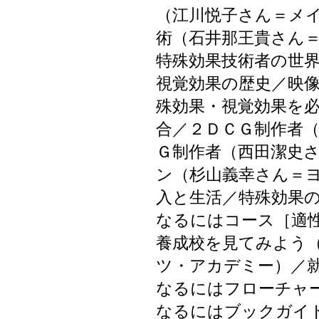
（江川悦子さん＝メ
術（石井那王貴さん
特殊効果技術者の世
視覚効果の歴史／映
殊効果・視覚効果を
合／２ＤＣＧ制作者
Ｇ制作者（西田潔史
ン（杉山義幸さん＝
入と生活／特殊効果
なるにはコース［適
養成校を見てみよう
ツ・アカデミー）／
なるにはフローチャ
なるにはブックガイ