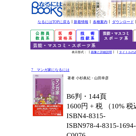
なるにはTOPに戻る
┃
新着情報
┃
各種案内
┃
ダウンロード
表示形式： ┃
画像と詳細説明
┃ ┃
タイトルの
7 マンガ家になるには
著者
小杉眞紀・山田幸彦
B6判・144頁
1600円 + 税 （10% 
ISBN4-8315-
ISBN978-4-8315-1694
C0076