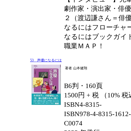
劇作家・演出家・俳
２（渡辺謙さん＝俳
なるにはフローチャ
なるにはブックガイ
職業ＭＡＰ！
53 声優になるには
著者
山本健翔
B6判・160頁
1500円 + 税 （10% 
ISBN4-8315-
ISBN978-4-8315-1612
C0074