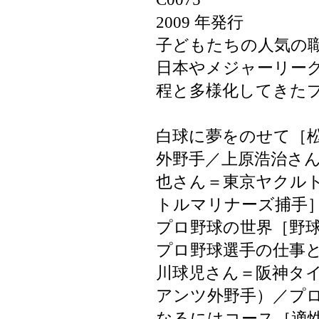
2009 年発行
子どもたちの人気の
日本やメジャーリー
程と多様化してきた
白球に夢をのせて［
外野手／上原浩治さ
也さん＝東京ヤクル
トルマリナーズ捕手
プロ野球の世界［野
プロ野球選手の仕事
川球児さん＝阪神タ
アンツ外野手）／プ
なるにはコース［適