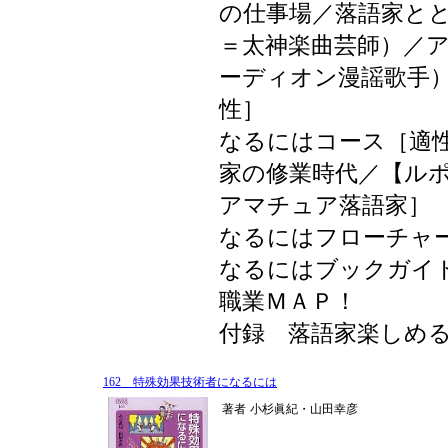
の仕事場／落語家と
＝太神楽曲芸師）／
ーディオン漫謡歌手
性］
なるにはコース［適
家の修業時代／【ル
アマチュア落語家］
なるにはフローチャ
なるにはブックガイ
職業ＭＡＰ！
付録 落語家楽しめ
162 特殊効果技術者になるには
著者
小杉眞紀・山田幸彦