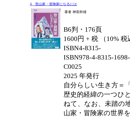
4 登山家・冒険家になるには
著者
神長幹雄
B6判・176頁
1600円 + 税 （10% 
ISBN4-8315-
ISBN978-4-8315-1698
C0025
2025 年発行
自分らしい生き方＝
歴史的経緯の一つひ
ねて、なお、未踏の
山家・冒険家の世界