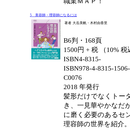
職業ＭＡＰ！
5 美容師・理容師になるには
著者
大岳美帆・木村由香里
B6判・168頁
1500円 + 税 （10% 
ISBN4-8315-
ISBN978-4-8315-1506
C0076
2018 年発行
髪形だけでなくトー
き、一見華やかなだ
に磨く必要のあるセ
理容師の世界を紹介