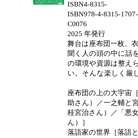
ISBN4-8315-
ISBN978-4-8315-1707
C0076
2025 年発行
舞台は座布団一枚、
聞く人の頭の中に話
の環境や資源は整え
い。そんな楽しく厳
座布団の上の大宇宙
助さん）／一之輔と
桂宮治さん）／「悪
ん）］
落語家の世界［落語