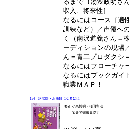
るまで（湯浅政明さ
収入、将来性］
なるにはコース［適
訓練など）／声優へ
く（南沢道義さん＝株
ーディションの現場
ん＝青二プロダクシ
なるにはフローチャ
なるにはブックガイ
職業ＭＡＰ！
154 講談師・浪曲師になるには
著者
小泉博明・稲田和浩
宝井琴鶴編集協力