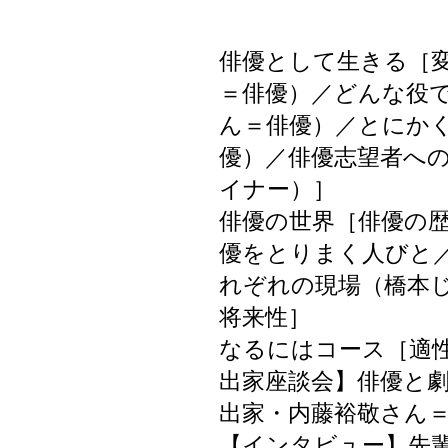
俳優として生きる［
＝俳優）／どんな役
ん＝俳優）／とにか
優）／俳優志望者へ
イナー）］
俳優の世界［俳優の
優をとりまく人びと
れぞれの現場（橋本
将来性］
なるにはコース［適
出家座談会】俳優と
出家・内藤裕敬さん
【インタビュー】先