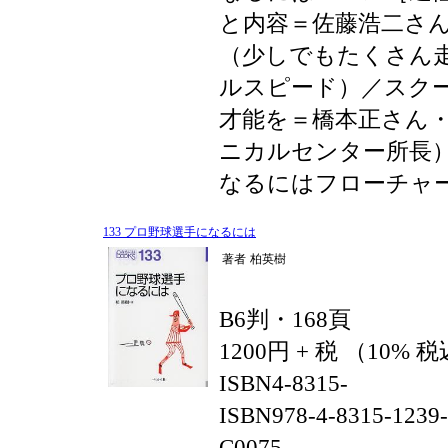
と内容＝佐藤浩二さ
（少しでもたくさん
ルスピード）／スク
才能を＝橋本正さん
ニカルセンター所長
なるにはフローチャ
133 プロ野球選手になるには
著者
柏英樹
B6判・168頁
1200円 + 税 （10% 
ISBN4-8315-
ISBN978-4-8315-1239
C0075