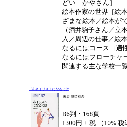
どい かやさん］
絵本作家の世界［絵
ざまな絵本／絵本が
（酒井駒子さん／立
入／周辺の仕事／絵
なるにはコース［適
なるにはフローチャ
関連する主な学校一
137 ネイリストになるには
著者
津留有希
B6判・168頁
1300円 + 税 （10% 