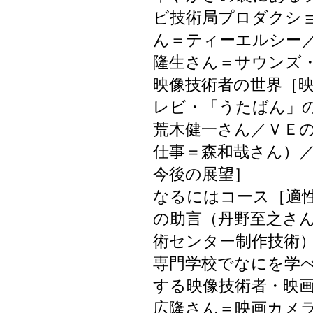
ビ技術局プロダクシ
ん＝ティーエルシー
隆生さん＝サウンズ
映像技術者の世界［
レビ・「うたばん」
荒木健一さん／ＶＥ
仕事＝森和哉さん）
今後の展望］
なるにはコース［適
の助言（丹野至之さ
術センター制作技術
専門学校でなにを学
する映像技術者・映
広隆さん＝映画カメ