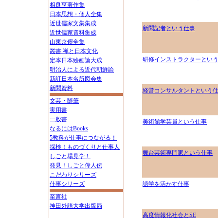
相良亨著作集
日本思想・個人全集
近世儒家文集集成
新聞記者という仕事
近世儒家資料集成
山東京傳全集
叢書 禅と日本文化
研修インストラクターとい
定本日本絵画論大成
明治人による近代朝鮮論
新訂日本名所図会集
新聞資料
経営コンサルタントという仕
文芸・随筆
実用書
一般書
美術館学芸員という仕事
なるにはBooks
5教科が仕事につながる！
探検！ものづくりと仕事人
舞台芸術専門家という仕事
しごと場見学！
発見！しごと偉人伝
こだわりシリーズ
仕事シリーズ
語学を活かす仕事
至言社
神田外語大学出版局
高度情報化社会とSE