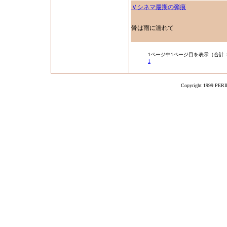
Ｖシネマ最期の弾痕
骨は雨に濡れて
1ページ中1ページ目を表示（合計
1
Copyright 1999 PERIK