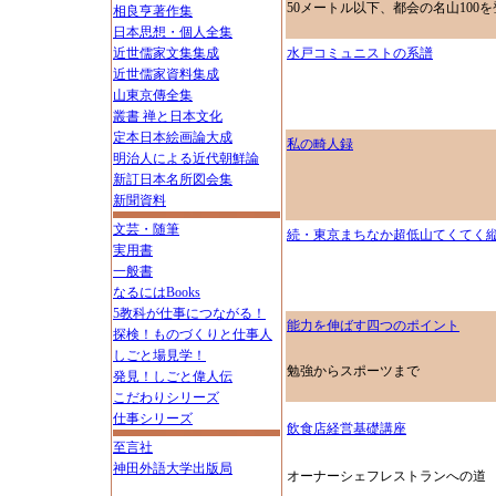
50メートル以下、都会の名山100を
相良亨著作集
日本思想・個人全集
近世儒家文集集成
水戸コミュニストの系譜
近世儒家資料集成
山東京傳全集
叢書 禅と日本文化
定本日本絵画論大成
私の畸人録
明治人による近代朝鮮論
新訂日本名所図会集
新聞資料
文芸・随筆
続・東京まちなか超低山てくてく
実用書
一般書
なるにはBooks
5教科が仕事につながる！
能力を伸ばす四つのポイント
探検！ものづくりと仕事人
しごと場見学！
勉強からスポーツまで
発見！しごと偉人伝
こだわりシリーズ
仕事シリーズ
飲食店経営基礎講座
至言社
神田外語大学出版局
オーナーシェフレストランへの道