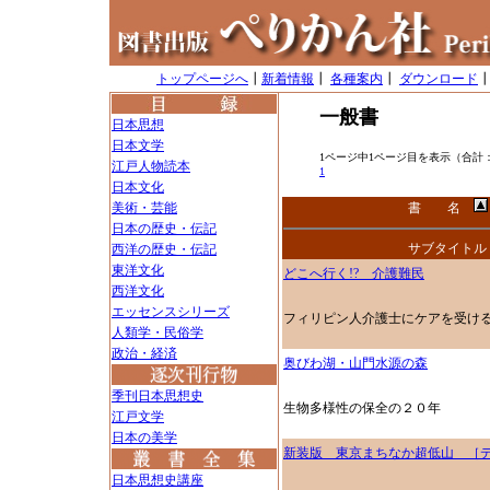
トップページへ
┃
新着情報
┃
各種案内
┃
ダウンロード
一般書
日本思想
日本文学
1ページ中1ページ目を表示（合計
江戸人物読本
1
日本文化
美術・芸能
書 名
日本の歴史・伝記
サブタイトル
西洋の歴史・伝記
東洋文化
どこへ行く!? 介護難民
西洋文化
エッセンスシリーズ
フィリピン人介護士にケアを受け
人類学・民俗学
政治・経済
奥びわ湖・山門水源の森
季刊日本思想史
生物多様性の保全の２０年
江戸文学
日本の美学
新装版 東京まちなか超低山 ［
日本思想史講座