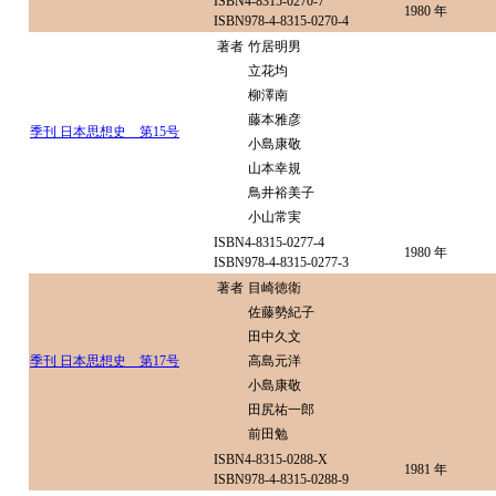
ISBN4-8315-0270-7
1980 年
ISBN978-4-8315-0270-4
著者
竹居明男
立花均
柳澤南
藤本雅彦
季刊 日本思想史 第15号
小島康敬
山本幸規
鳥井裕美子
小山常実
ISBN4-8315-0277-4
1980 年
ISBN978-4-8315-0277-3
著者
目崎徳衛
佐藤勢紀子
田中久文
季刊 日本思想史 第17号
高島元洋
小島康敬
田尻祐一郎
前田勉
ISBN4-8315-0288-X
1981 年
ISBN978-4-8315-0288-9