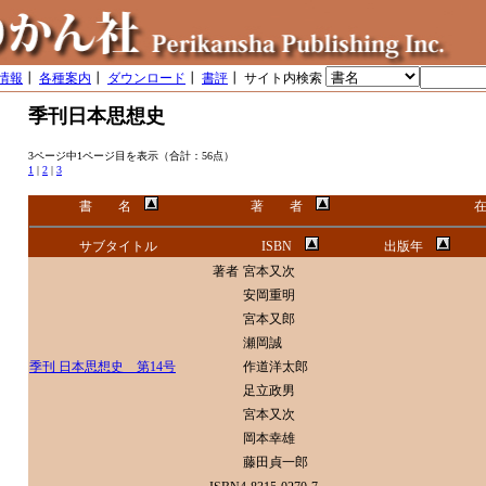
情報
┃
各種案内
┃
ダウンロード
┃
書評
┃ サイト内検索
季刊日本思想史
3ページ中1ページ目を表示（合計：56点）
1
|
2
|
3
書 名
著 者
サブタイトル
ISBN
出版年
著者
宮本又次
安岡重明
宮本又郎
瀬岡誠
季刊 日本思想史 第14号
作道洋太郎
足立政男
宮本又次
岡本幸雄
藤田貞一郎