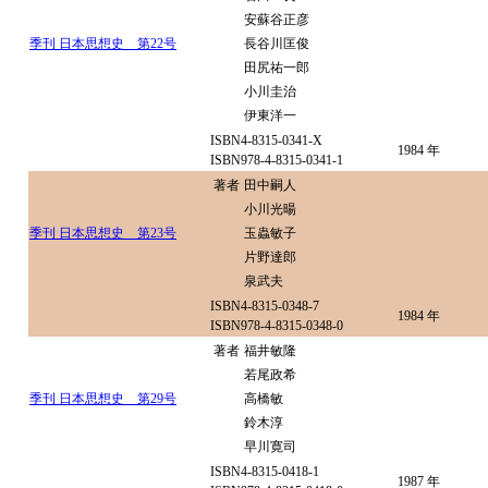
安蘇谷正彦
季刊 日本思想史 第22号
長谷川匡俊
田尻祐一郎
小川圭治
伊東洋一
ISBN4-8315-0341-X
1984 年
ISBN978-4-8315-0341-1
著者
田中嗣人
小川光暘
季刊 日本思想史 第23号
玉蟲敏子
片野達郎
泉武夫
ISBN4-8315-0348-7
1984 年
ISBN978-4-8315-0348-0
著者
福井敏隆
若尾政希
季刊 日本思想史 第29号
高橋敏
鈴木淳
早川寛司
ISBN4-8315-0418-1
1987 年