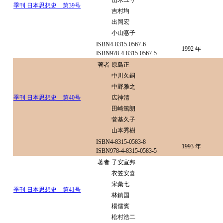
山木ユリ
季刊 日本思想史 第39号
吉村均
出岡宏
小山悳子
ISBN4-8315-0567-6
1992 年
ISBN978-4-8315-0567-5
著者
原島正
中川久嗣
中野雅之
季刊 日本思想史 第40号
広神清
田崎篤朗
菅基久子
山本秀樹
ISBN4-8315-0583-8
1993 年
ISBN978-4-8315-0583-5
著者
子安宣邦
衣笠安喜
宋彙七
季刊 日本思想史 第41号
林鎮国
楊儒賓
松村浩二