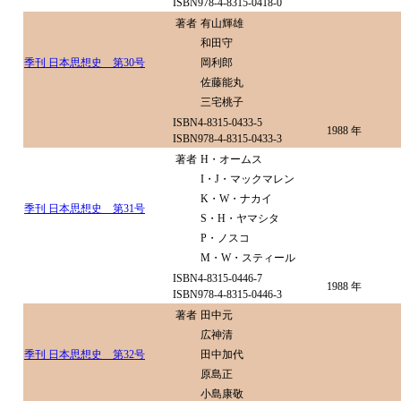
ISBN978-4-8315-0418-0
著者
有山輝雄
和田守
季刊 日本思想史 第30号
岡利郎
佐藤能丸
三宅桃子
ISBN4-8315-0433-5
1988 年
ISBN978-4-8315-0433-3
著者
H・オームス
I・J・マックマレン
K・W・ナカイ
季刊 日本思想史 第31号
S・H・ヤマシタ
P・ノスコ
M・W・スティール
ISBN4-8315-0446-7
1988 年
ISBN978-4-8315-0446-3
著者
田中元
広神清
季刊 日本思想史 第32号
田中加代
原島正
小島康敬