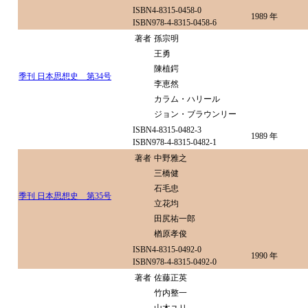
ISBN4-8315-0458-0
1989 年
ISBN978-4-8315-0458-6
著者
孫宗明
王勇
陳植鍔
季刊 日本思想史 第34号
李恵然
カラム・ハリール
ジョン・ブラウンリー
ISBN4-8315-0482-3
1989 年
ISBN978-4-8315-0482-1
著者
中野雅之
三橋健
石毛忠
季刊 日本思想史 第35号
立花均
田尻祐一郎
楢原孝俊
ISBN4-8315-0492-0
1990 年
ISBN978-4-8315-0492-0
著者
佐藤正英
竹内整一