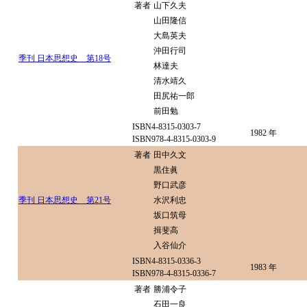
著者
山下久夫
山田隆信
大島英夫
沖田行司
季刊 日本思想史 第18号
林達夫
清水靖久
田尻祐一郎
前田勉
ISBN4-8315-0303-7
1982 年
ISBN978-4-8315-0303-9
著者
田中久文
黒住眞
野口武彦
季刊 日本思想史 第21号
水沢利忠
坂口筑母
揖斐高
入谷仙介
ISBN4-8315-0336-3
1983 年
ISBN978-4-8315-0336-7
著者
勝浦令子
石田一良