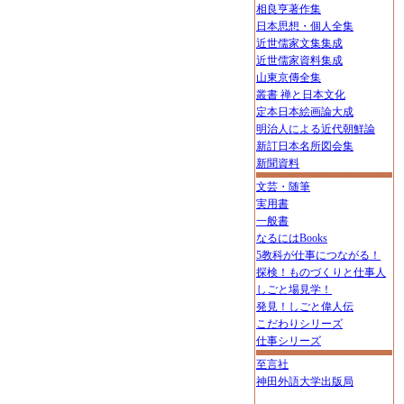
相良亨著作集
日本思想・個人全集
近世儒家文集集成
近世儒家資料集成
山東京傳全集
叢書 禅と日本文化
定本日本絵画論大成
明治人による近代朝鮮論
新訂日本名所図会集
新聞資料
文芸・随筆
実用書
一般書
なるにはBooks
5教科が仕事につながる！
探検！ものづくりと仕事人
しごと場見学！
発見！しごと偉人伝
こだわりシリーズ
仕事シリーズ
至言社
神田外語大学出版局