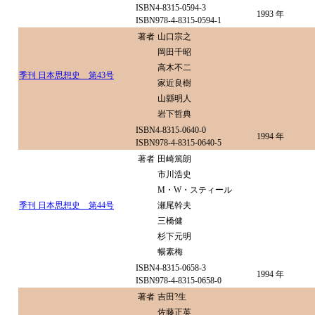
ISBN4-8315-0594-3
1993 年
ISBN978-4-8315-0594-1
著者
山口宗之
岡田千昭
高木不二
季刊 日本思想史 第43号
家近良樹
山縣明人
岩下哲典
ISBN4-8315-0640-0
1994 年
ISBN978-4-8315-0640-5
著者
田崎篤朗
市川浩史
M・W・スティール
季刊 日本思想史 第44号
瀬尾幹夫
三橋健
杉下元明
暢素梅
ISBN4-8315-0658-3
1994 年
ISBN978-4-8315-0658-0
著者
吉田?生
佐藤正英