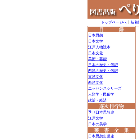
トップページへ
┃
新着
日本思想
日本文学
江戸人物読本
日本文化
美術・芸能
日本の歴史・伝記
西洋の歴史・伝記
東洋文化
西洋文化
エッセンスシリーズ
人類学・民俗学
政治・経済
季刊日本思想史
江戸文学
日本の美学
日本思想史講座