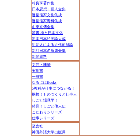
相良亨著作集
日本思想・個人全集
近世儒家文集集成
近世儒家資料集成
山東京傳全集
叢書 禅と日本文化
定本日本絵画論大成
明治人による近代朝鮮論
新訂日本名所図会集
新聞資料
文芸・随筆
実用書
一般書
なるにはBooks
5教科が仕事につながる！
探検！ものづくりと仕事人
しごと場見学！
発見！しごと偉人伝
こだわりシリーズ
仕事シリーズ
至言社
神田外語大学出版局