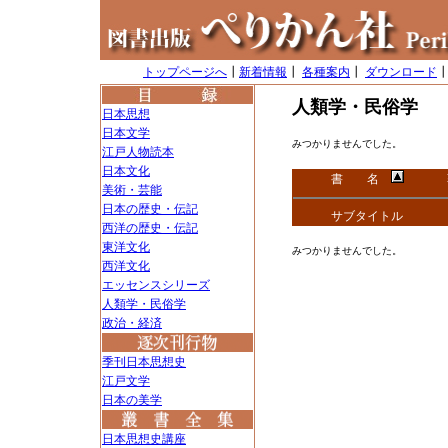
トップページへ
┃
新着情報
┃
各種案内
┃
ダウンロード
人類学・民俗学
日本思想
日本文学
みつかりませんでした。
江戸人物読本
日本文化
書 名
美術・芸能
日本の歴史・伝記
サブタイトル
西洋の歴史・伝記
東洋文化
みつかりませんでした。
西洋文化
エッセンスシリーズ
人類学・民俗学
政治・経済
季刊日本思想史
江戸文学
日本の美学
日本思想史講座