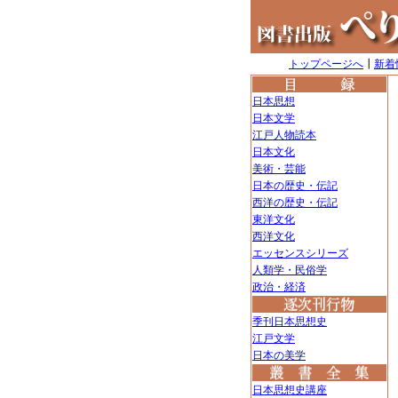
トップページへ
┃
新着
日本思想
日本文学
江戸人物読本
日本文化
美術・芸能
日本の歴史・伝記
西洋の歴史・伝記
東洋文化
西洋文化
エッセンスシリーズ
人類学・民俗学
政治・経済
季刊日本思想史
江戸文学
日本の美学
日本思想史講座