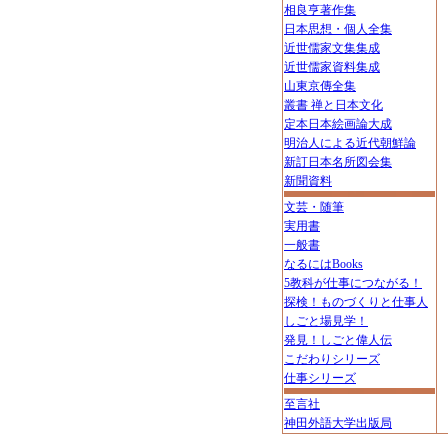
相良亨著作集
日本思想・個人全集
近世儒家文集集成
近世儒家資料集成
山東京傳全集
叢書 禅と日本文化
定本日本絵画論大成
明治人による近代朝鮮論
新訂日本名所図会集
新聞資料
文芸・随筆
実用書
一般書
なるにはBooks
5教科が仕事につながる！
探検！ものづくりと仕事人
しごと場見学！
発見！しごと偉人伝
こだわりシリーズ
仕事シリーズ
至言社
神田外語大学出版局