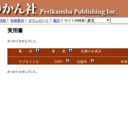
情報
┃
各種案内
┃
ダウンロード
┃
書評
┃ サイト内検索
実用書
みつかりませんでした。
書 名
著 者
在庫のみ表示
サブタイトル
ISBN
出版年
本
みつかりませんでした。