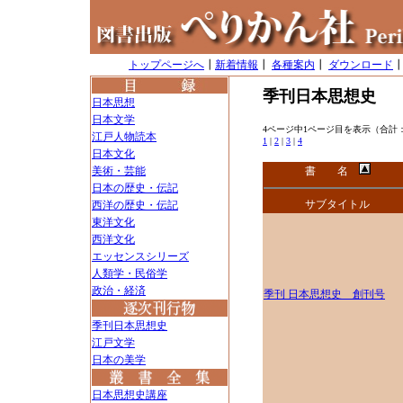
トップページへ
┃
新着情報
┃
各種案内
┃
ダウンロード
季刊日本思想史
日本思想
日本文学
4ページ中1ページ目を表示（合計：
江戸人物読本
1
|
2
|
3
|
4
日本文化
美術・芸能
書 名
日本の歴史・伝記
サブタイトル
西洋の歴史・伝記
東洋文化
西洋文化
エッセンスシリーズ
人類学・民俗学
政治・経済
季刊 日本思想史 創刊号
季刊日本思想史
江戸文学
日本の美学
日本思想史講座