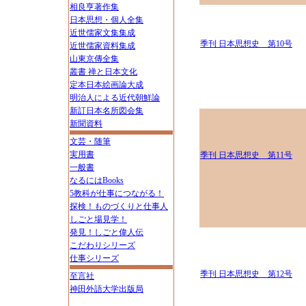
相良亨著作集
日本思想・個人全集
近世儒家文集集成
季刊 日本思想史 第10号
近世儒家資料集成
山東京傳全集
叢書 禅と日本文化
定本日本絵画論大成
明治人による近代朝鮮論
新訂日本名所図会集
新聞資料
文芸・随筆
実用書
季刊 日本思想史 第11号
一般書
なるにはBooks
5教科が仕事につながる！
探検！ものづくりと仕事人
しごと場見学！
発見！しごと偉人伝
こだわりシリーズ
仕事シリーズ
季刊 日本思想史 第12号
至言社
神田外語大学出版局