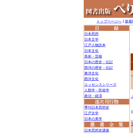
トップページへ
┃
新着
日本思想
日本文学
江戸人物読本
日本文化
美術・芸能
日本の歴史・伝記
西洋の歴史・伝記
東洋文化
西洋文化
エッセンスシリーズ
人類学・民俗学
政治・経済
季刊日本思想史
江戸文学
日本の美学
日本思想史講座