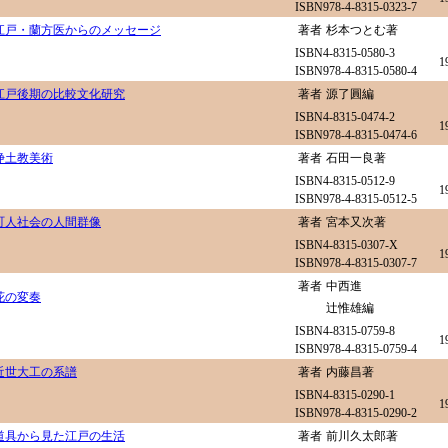
ISBN978-4-8315-0323-7
江戸・蘭方医からのメッセージ
著者
杉本つとむ著
ISBN4-8315-0580-3
1
ISBN978-4-8315-0580-4
江戸後期の比較文化研究
著者
源了圓編
ISBN4-8315-0474-2
1
ISBN978-4-8315-0474-6
浄土教美術
著者
石田一良著
ISBN4-8315-0512-9
1
ISBN978-4-8315-0512-5
町人社会の人間群像
著者
宮本又次著
ISBN4-8315-0307-X
1
ISBN978-4-8315-0307-7
著者
中西進
花の変奏
辻惟雄編
ISBN4-8315-0759-8
1
ISBN978-4-8315-0759-4
近世大工の系譜
著者
内藤昌著
ISBN4-8315-0290-1
1
ISBN978-4-8315-0290-2
道具から見た江戸の生活
著者
前川久太郎著