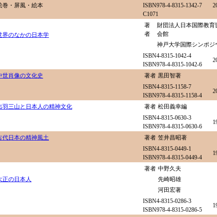
絵巻・屏風・絵本
ISBN978-4-8315-1342-7
2
C1071
著
財団法人日本国際教育
者
会館
世界のなかの日本学
神戸大学国際シンポジ
ISBN4-8315-1042-4
2
ISBN978-4-8315-1042-6
中世肖像の文化史
著者
黒田智著
ISBN4-8315-1158-7
2
ISBN978-4-8315-1158-4
出羽三山と日本人の精神文化
著者
松田義幸編
ISBN4-8315-0630-3
1
ISBN978-4-8315-0630-6
古代日本の精神風土
著者
笠井昌昭著
ISBN4-8315-0449-1
1
ISBN978-4-8315-0449-4
著者
中野久夫
大正の日本人
先崎昭雄
河田宏著
ISBN4-8315-0286-3
1
ISBN978-4-8315-0286-5