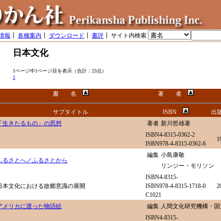
情報
┃
各種案内
┃
ダウンロード
┃
書評
┃ サイト内検索
日本文化
1ページ中1ページ目を表示（合計：23点）
1
書 名
著 者
サブタイトル
ISBN
出
「生きたるもの」の思想
著者
新川哲雄著
ISBN4-8315-0362-2
1
ISBN978-4-8315-0362-6
編集
小島康敬
ふるさとへ／ふるさとから
リンジー・モリソン
ISBN4-8315-
日本文化における故郷意識の展開
ISBN978-4-8315-1718-0
2
C1021
アメリカに渡った物語絵
編集
人間文化研究機構・国
ISBN4-8315-