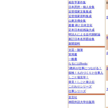
相良亨著作集
日本思想・個人全集
近世儒家文集集成
近世儒家資料集成
山東京傳全集
叢書 禅と日本文化
定本日本絵画論大成
明治人による近代朝鮮論
新訂日本名所図会集
新聞資料
文芸・随筆
実用書
一般書
なるにはBooks
5教科が仕事につながる！
探検！ものづくりと仕事人
しごと場見学！
発見！しごと偉人伝
こだわりシリーズ
仕事シリーズ
至言社
神田外語大学出版局