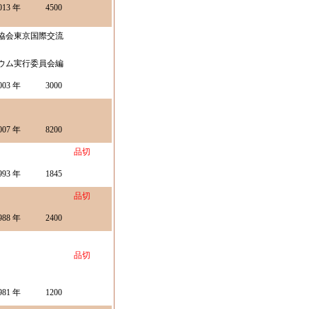
013 年
4500
協会東京国際交流
ウム実行委員会編
003 年
3000
007 年
8200
品切
993 年
1845
品切
988 年
2400
品切
981 年
1200