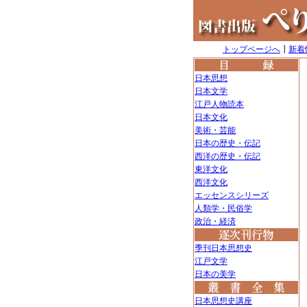
トップページへ
┃
新着
日本思想
日本文学
江戸人物読本
日本文化
美術・芸能
日本の歴史・伝記
西洋の歴史・伝記
東洋文化
西洋文化
エッセンスシリーズ
人類学・民俗学
政治・経済
季刊日本思想史
江戸文学
日本の美学
日本思想史講座