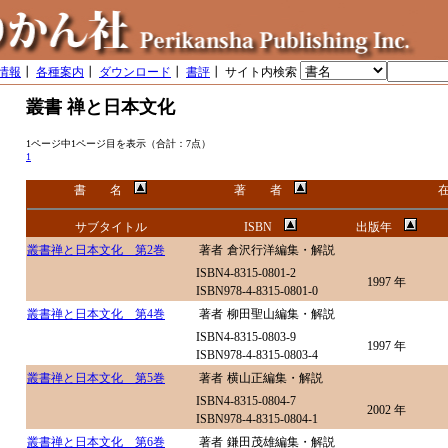
情報
┃
各種案内
┃
ダウンロード
┃
書評
┃ サイト内検索
叢書 禅と日本文化
1ページ中1ページ目を表示（合計：7点）
1
書 名
著 者
サブタイトル
ISBN
出版年
叢書禅と日本文化 第2巻
著者
倉沢行洋編集・解説
ISBN4-8315-0801-2
1997 年
ISBN978-4-8315-0801-0
叢書禅と日本文化 第4巻
著者
柳田聖山編集・解説
ISBN4-8315-0803-9
1997 年
ISBN978-4-8315-0803-4
叢書禅と日本文化 第5巻
著者
横山正編集・解説
ISBN4-8315-0804-7
2002 年
ISBN978-4-8315-0804-1
叢書禅と日本文化 第6巻
著者
鎌田茂雄編集・解説