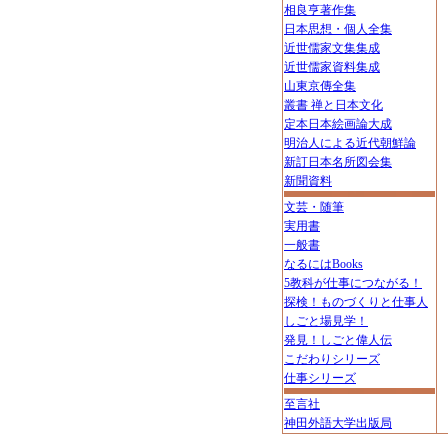
相良亨著作集
日本思想・個人全集
近世儒家文集集成
近世儒家資料集成
山東京傳全集
叢書 禅と日本文化
定本日本絵画論大成
明治人による近代朝鮮論
新訂日本名所図会集
新聞資料
文芸・随筆
実用書
一般書
なるにはBooks
5教科が仕事につながる！
探検！ものづくりと仕事人
しごと場見学！
発見！しごと偉人伝
こだわりシリーズ
仕事シリーズ
至言社
神田外語大学出版局