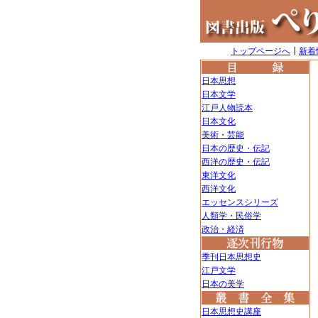
トップページへ
┃
新着
日本思想
日本文学
江戸人物読本
日本文化
美術・芸能
日本の歴史・伝記
西洋の歴史・伝記
東洋文化
西洋文化
エッセンスシリーズ
人類学・民俗学
政治・経済
季刊日本思想史
江戸文学
日本の美学
日本思想史講座