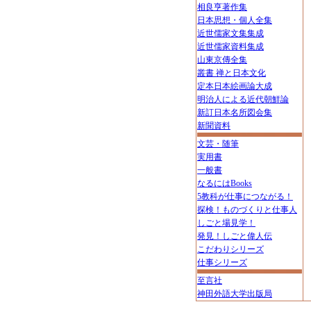
相良亨著作集
日本思想・個人全集
近世儒家文集集成
近世儒家資料集成
山東京傳全集
叢書 禅と日本文化
定本日本絵画論大成
明治人による近代朝鮮論
新訂日本名所図会集
新聞資料
文芸・随筆
実用書
一般書
なるにはBooks
5教科が仕事につながる！
探検！ものづくりと仕事人
しごと場見学！
発見！しごと偉人伝
こだわりシリーズ
仕事シリーズ
至言社
神田外語大学出版局