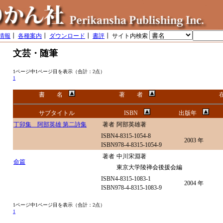
情報
┃
各種案内
┃
ダウンロード
┃
書評
┃ サイト内検索
文芸・随筆
1ページ中1ページ目を表示（合計：2点）
1
書 名
著 者
サブタイトル
ISBN
出版年
丁卯集 阿部英雄 第二詩集
著者
阿部英雄著
ISBN4-8315-1054-8
2003 年
ISBN978-4-8315-1054-9
著者
中川宋淵著
命篇
東京大学陵禅会後援会編
ISBN4-8315-1083-1
2004 年
ISBN978-4-8315-1083-9
1ページ中1ページ目を表示（合計：2点）
1