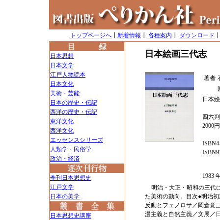
トップページへ
┃
新着情報
┃
各種案内
┃
ダウンロード
日本絵画三代志
日本思想
日本文学
江戸人物読本
著者
日本文化
美術・芸能
日本絵
日本の歴史・伝記
西洋の歴史・伝記
四六判
東洋文化
2000
西洋文化
エッセンスシリーズ
ISBN4-
人類学・民俗学
ISBN97
政治・経済
198
季刊日本思想史
江戸文学
明治・大正・昭和の三代
日本の美学
た美術の動向。目次●明治
反動とフェノロサ／岡倉覚
漫主義と自然主義／文展／
日本思想史講座