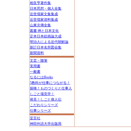
相良亨著作集
日本思想・個人全集
近世儒家文集集成
近世儒家資料集成
山東京傳全集
叢書 禅と日本文化
定本日本絵画論大成
明治人による近代朝鮮論
新訂日本名所図会集
新聞資料
文芸・随筆
実用書
一般書
なるにはBooks
5教科が仕事につながる！
探検！ものづくりと仕事人
しごと場見学！
発見！しごと偉人伝
こだわりシリーズ
仕事シリーズ
至言社
神田外語大学出版局