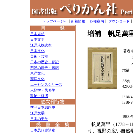
トップページへ
┃
新着情報
┃
各種案内
┃
ダウンロード
増補 帆足萬
日本思想
日本文学
江戸人物読本
日本文化
著者
美術・芸能
日本の歴史・伝記
西洋の歴史・伝記
増補 
東洋文化
西洋文化
A5判・
エッセンスシリーズ
4200
人類学・民俗学
政治・経済
ISBN4-
ISBN97
季刊日本思想史
江戸文学
198
日本の美学
帆足萬里（1778
日本思想史講座
り、視野の広い自然