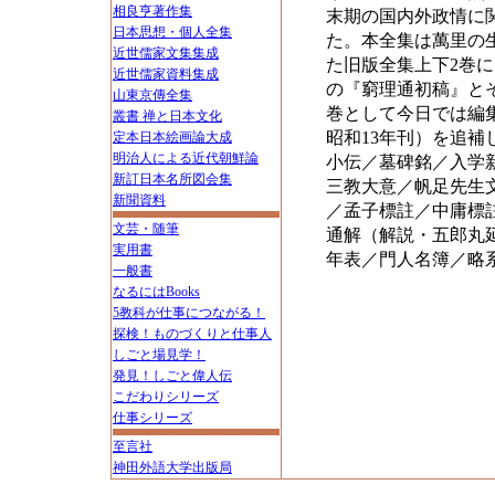
相良亨著作集
末期の国内外政情に
日本思想・個人全集
た。本全集は萬里の
近世儒家文集集成
た旧版全集上下2巻
近世儒家資料集成
の『窮理通初稿』と
山東京傳全集
巻として今日では編
叢書 禅と日本文化
昭和13年刊）を追
定本日本絵画論大成
明治人による近代朝鮮論
小伝／墓碑銘／入学
新訂日本名所図会集
三教大意／帆足先生
新聞資料
／孟子標註／中庸標
文芸・随筆
通解（解説・五郎丸延
実用書
年表／門人名簿／略
一般書
なるにはBooks
5教科が仕事につながる！
探検！ものづくりと仕事人
しごと場見学！
発見！しごと偉人伝
こだわりシリーズ
仕事シリーズ
至言社
神田外語大学出版局