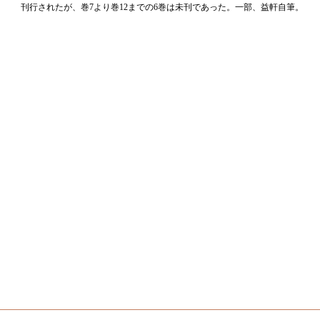
刊行されたが、巻7より巻12までの6巻は未刊であった。一部、益軒自筆。