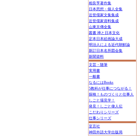
相良亨著作集
日本思想・個人全集
近世儒家文集集成
近世儒家資料集成
山東京傳全集
叢書 禅と日本文化
定本日本絵画論大成
明治人による近代朝鮮論
新訂日本名所図会集
新聞資料
文芸・随筆
実用書
一般書
なるにはBooks
5教科が仕事につながる！
探検！ものづくりと仕事人
しごと場見学！
発見！しごと偉人伝
こだわりシリーズ
仕事シリーズ
至言社
神田外語大学出版局