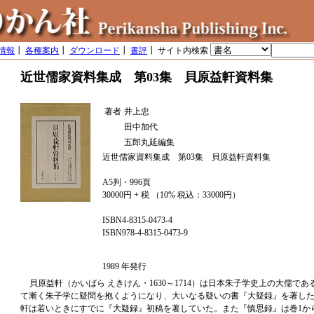
情報
┃
各種案内
┃
ダウンロード
┃
書評
┃ サイト内検索
近世儒家資料集成 第03集 貝原益軒資料集
著者
井上忠
田中加代
五郎丸延編集
近世儒家資料集成 第03集 貝原益軒資料集
A5判・996頁
30000円 + 税 （10% 税込：33000円）
ISBN4-8315-0473-4
ISBN978-4-8315-0473-9
1989 年発行
貝原益軒（かいばら えきけん・1630～1714）は日本朱子学史上の大儒で
て漸く朱子学に疑問を抱くようになり、大いなる疑いの書『大疑録』を著し
軒は若いときにすでに『大疑録』初稿を著していた。また『慎思録』は巻1か