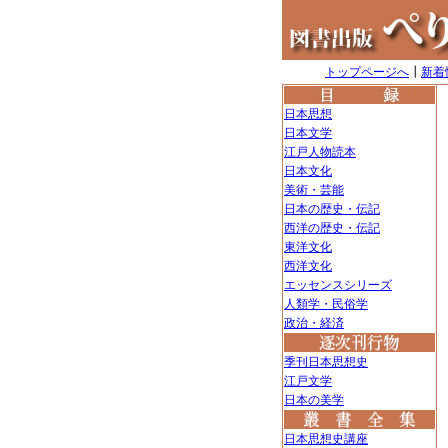
トップページへ
┃
新着
日本思想
日本文学
江戸人物読本
日本文化
美術・芸能
日本の歴史・伝記
西洋の歴史・伝記
東洋文化
西洋文化
エッセンスシリーズ
人類学・民俗学
政治・経済
季刊日本思想史
江戸文学
日本の美学
日本思想史講座