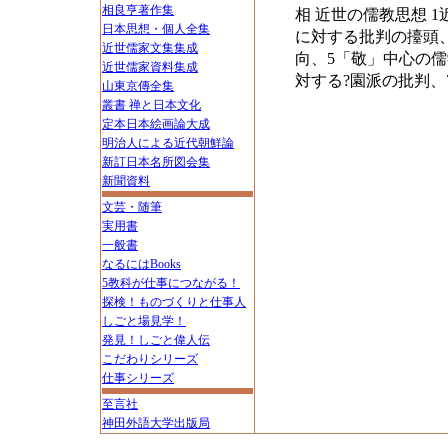
相良亨著作集
相 近世の儒教思想 
日本思想・個人全集
に対する批判の擡頭
近世儒家文集集成
向、5「敬」中心の
近世儒家資料集成
対する?園派の批判、
山東京傳全集
叢書 禅と日本文化
定本日本絵画論大成
明治人による近代朝鮮論
新訂日本名所図会集
新聞資料
文芸・随筆
実用書
一般書
なるにはBooks
5教科が仕事につながる！
探検！ものづくりと仕事人
しごと場見学！
発見！しごと偉人伝
こだわりシリーズ
仕事シリーズ
至言社
神田外語大学出版局