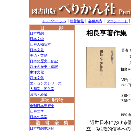
トップページへ
┃
新着情報
┃
各種案内
┃
ダウンロード
相良亨著作集
日本思想
日本文学
江戸人物読本
日本文化
著者
美術・芸能
日本の歴史・伝記
西洋の歴史・伝記
相良亨
東洋文化
西洋文化
A5判・
エッセンスシリーズ
7573
人類学・民俗学
政治・経済
ISBN4
ISBN97
季刊日本思想史
江戸文学
199
日本の美学
近世日本における儒
日本思想史講座
立、3武教的儒学へ