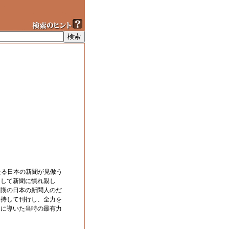
たる日本の新聞が見倣う
として新聞に慣れ親し
創期の日本の新聞人のだ
を持して刊行し、全力を
展に導いた当時の最有力