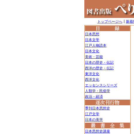
トップページへ
┃
新着
日本思想
日本文学
江戸人物読本
日本文化
美術・芸能
日本の歴史・伝記
西洋の歴史・伝記
東洋文化
西洋文化
エッセンスシリーズ
人類学・民俗学
政治・経済
季刊日本思想史
江戸文学
日本の美学
日本思想史講座