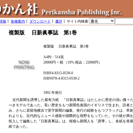
情報
┃
各種案内
┃
ダウンロード
┃
書評
┃ サイト内検索
複製版 日新眞事誌 第1巻
複製版 日新眞事誌 第1巻
A4判・514頁
20000円 + 税 （10% 税込：22000円）
ISBN4-8315-0539-0
ISBN978-4-8315-0539-2
1992 年発行
近代新聞を誘導した最有力紙 『日新真事誌』はたしかに歴史の浅い微々
べきモデルであった。長い歴史をもつ新聞先進国のイギリスで生まれ、読者
み、さらに居留地横浜で英字新聞の編集、発行の経験をもつブラックは、草
れよりも、近代的なニュース感覚や国際的な視野をもっていた。その彼が満
投入して編集した『日新真事誌』は、桜痴ら新聞人を「誘導」し、各紙を発
紙であった。