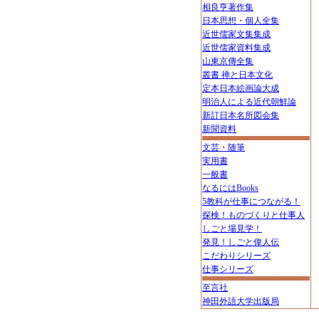
相良亨著作集
日本思想・個人全集
近世儒家文集集成
近世儒家資料集成
山東京傳全集
叢書 禅と日本文化
定本日本絵画論大成
明治人による近代朝鮮論
新訂日本名所図会集
新聞資料
文芸・随筆
実用書
一般書
なるにはBooks
5教科が仕事につながる！
探検！ものづくりと仕事人
しごと場見学！
発見！しごと偉人伝
こだわりシリーズ
仕事シリーズ
至言社
神田外語大学出版局