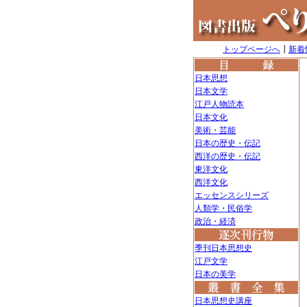
トップページへ
┃
新着
日本思想
日本文学
江戸人物読本
日本文化
美術・芸能
日本の歴史・伝記
西洋の歴史・伝記
東洋文化
西洋文化
エッセンスシリーズ
人類学・民俗学
政治・経済
季刊日本思想史
江戸文学
日本の美学
日本思想史講座