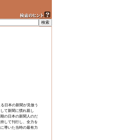
たる日本の新聞が見倣う
として新聞に慣れ親し
創期の日本の新聞人のだ
を持して刊行し、全力を
展に導いた当時の最有力