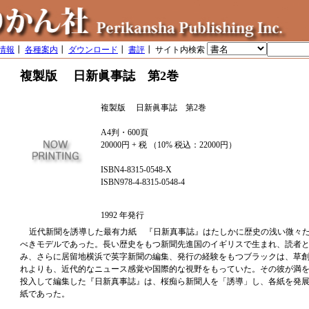
情報
┃
各種案内
┃
ダウンロード
┃
書評
┃ サイト内検索
複製版 日新眞事誌 第2巻
複製版 日新眞事誌 第2巻
A4判・600頁
20000円 + 税 （10% 税込：22000円）
ISBN4-8315-0548-X
ISBN978-4-8315-0548-4
1992 年発行
近代新聞を誘導した最有力紙 『日新真事誌』はたしかに歴史の浅い微々
べきモデルであった。長い歴史をもつ新聞先進国のイギリスで生まれ、読者
み、さらに居留地横浜で英字新聞の編集、発行の経験をもつブラックは、草
れよりも、近代的なニュース感覚や国際的な視野をもっていた。その彼が満
投入して編集した『日新真事誌』は、桜痴ら新聞人を「誘導」し、各紙を発
紙であった。