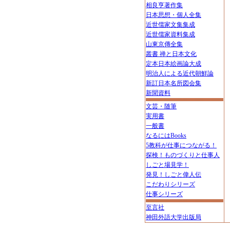
相良亨著作集
日本思想・個人全集
近世儒家文集集成
近世儒家資料集成
山東京傳全集
叢書 禅と日本文化
定本日本絵画論大成
明治人による近代朝鮮論
新訂日本名所図会集
新聞資料
文芸・随筆
実用書
一般書
なるにはBooks
5教科が仕事につながる！
探検！ものづくりと仕事人
しごと場見学！
発見！しごと偉人伝
こだわりシリーズ
仕事シリーズ
至言社
神田外語大学出版局