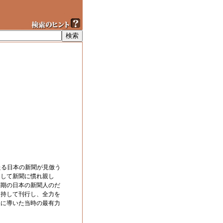
たる日本の新聞が見倣う
として新聞に慣れ親し
創期の日本の新聞人のだ
を持して刊行し、全力を
展に導いた当時の最有力