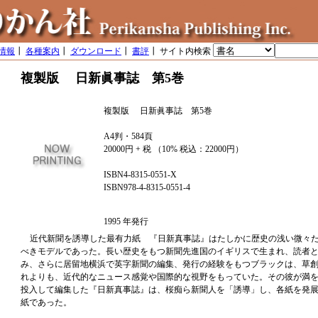
情報
┃
各種案内
┃
ダウンロード
┃
書評
┃ サイト内検索
複製版 日新眞事誌 第5巻
複製版 日新眞事誌 第5巻
A4判・584頁
20000円 + 税 （10% 税込：22000円）
ISBN4-8315-0551-X
ISBN978-4-8315-0551-4
1995 年発行
近代新聞を誘導した最有力紙 『日新真事誌』はたしかに歴史の浅い微々
べきモデルであった。長い歴史をもつ新聞先進国のイギリスで生まれ、読者
み、さらに居留地横浜で英字新聞の編集、発行の経験をもつブラックは、草
れよりも、近代的なニュース感覚や国際的な視野をもっていた。その彼が満
投入して編集した『日新真事誌』は、桜痴ら新聞人を「誘導」し、各紙を発
紙であった。