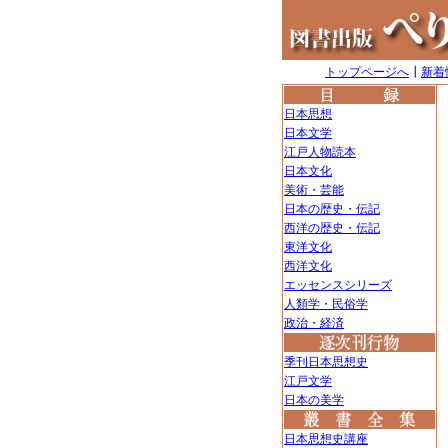
トップページへ
┃
新着
日本思想
日本文学
江戸人物読本
日本文化
美術・芸能
日本の歴史・伝記
西洋の歴史・伝記
東洋文化
西洋文化
エッセンスシリーズ
人類学・民俗学
政治・経済
季刊日本思想史
江戸文学
日本の美学
日本思想史講座