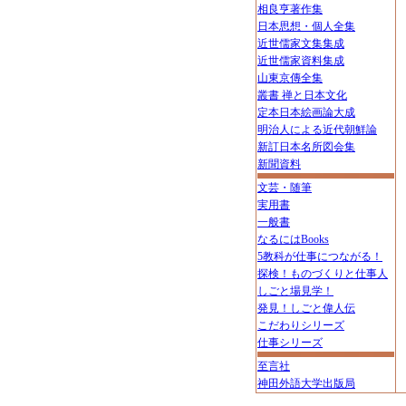
相良亨著作集
日本思想・個人全集
近世儒家文集集成
近世儒家資料集成
山東京傳全集
叢書 禅と日本文化
定本日本絵画論大成
明治人による近代朝鮮論
新訂日本名所図会集
新聞資料
文芸・随筆
実用書
一般書
なるにはBooks
5教科が仕事につながる！
探検！ものづくりと仕事人
しごと場見学！
発見！しごと偉人伝
こだわりシリーズ
仕事シリーズ
至言社
神田外語大学出版局