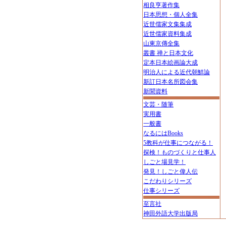
相良亨著作集
日本思想・個人全集
近世儒家文集集成
近世儒家資料集成
山東京傳全集
叢書 禅と日本文化
定本日本絵画論大成
明治人による近代朝鮮論
新訂日本名所図会集
新聞資料
文芸・随筆
実用書
一般書
なるにはBooks
5教科が仕事につながる！
探検！ものづくりと仕事人
しごと場見学！
発見！しごと偉人伝
こだわりシリーズ
仕事シリーズ
至言社
神田外語大学出版局