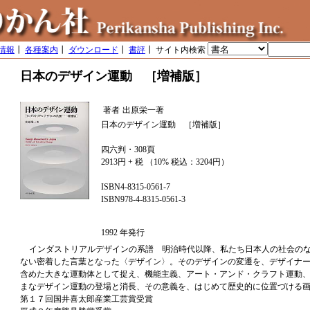
情報
┃
各種案内
┃
ダウンロード
┃
書評
┃ サイト内検索
日本のデザイン運動 ［増補版］
著者
出原栄一著
日本のデザイン運動 ［増補版］
四六判・308頁
2913円 + 税 （10% 税込：3204円）
ISBN4-8315-0561-7
ISBN978-4-8315-0561-3
1992 年発行
インダストリアルデザインの系譜 明治時代以降、私たち日本人の社会の
ない密着した言葉となった〈デザイン〉。そのデザインの変遷を、デザイナ
含めた大きな運動体として捉え、機能主義、アート・アンド・クラフト運動
まなデザイン運動の登場と消長、その意義を、はじめて歴史的に位置づける
第１７回国井喜太郎産業工芸賞受賞