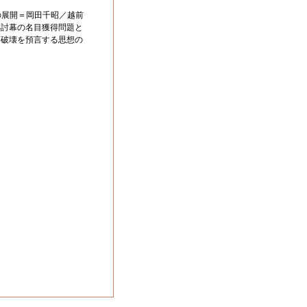
の展開＝岡田千昭／越前
―討幕の名目獲得問題と
的破壊を預言する思想の