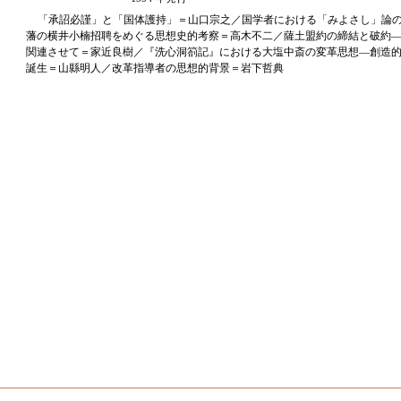
「承詔必謹」と「国体護持」＝山口宗之／国学者における「みよさし」論
藩の横井小楠招聘をめぐる思想史的考察＝高木不二／薩土盟約の締結と破約
関連させて＝家近良樹／『洗心洞箚記』における大塩中斎の変革思想―創造
誕生＝山縣明人／改革指導者の思想的背景＝岩下哲典