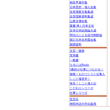
相良亨著作集
日本思想・個人全集
近世儒家文集集成
近世儒家資料集成
山東京傳全集
叢書 禅と日本文化
定本日本絵画論大成
明治人による近代朝鮮論
新訂日本名所図会集
新聞資料
文芸・随筆
実用書
一般書
なるにはBooks
5教科が仕事につながる！
探検！ものづくりと仕事人
しごと場見学！
発見！しごと偉人伝
こだわりシリーズ
仕事シリーズ
至言社
神田外語大学出版局