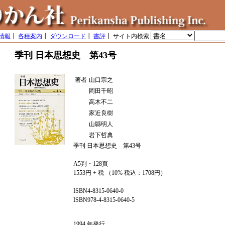
情報
┃
各種案内
┃
ダウンロード
┃
書評
┃ サイト内検索
季刊 日本思想史 第43号
著者
山口宗之
岡田千昭
高木不二
家近良樹
山縣明人
岩下哲典
季刊 日本思想史 第43号
A5判・128頁
1553円 + 税 （10% 税込：1708円）
ISBN4-8315-0640-0
ISBN978-4-8315-0640-5
1994 年発行