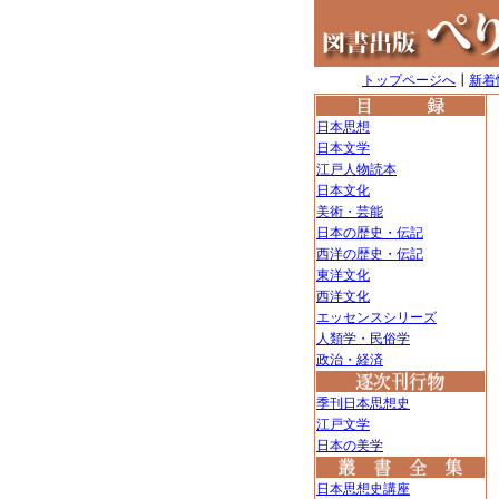
トップページへ
┃
新着
日本思想
日本文学
江戸人物読本
日本文化
美術・芸能
日本の歴史・伝記
西洋の歴史・伝記
東洋文化
西洋文化
エッセンスシリーズ
人類学・民俗学
政治・経済
季刊日本思想史
江戸文学
日本の美学
日本思想史講座