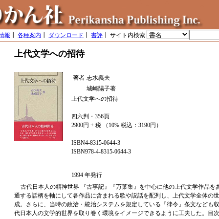
情報
┃
各種案内
┃
ダウンロード
┃
書評
┃ サイト内検索
上代文学への招待
著者
志水義夫
城崎陽子著
上代文学への招待
四六判・356頁
2900円 + 税 （10% 税込：3190円）
ISBN4-8315-0644-3
ISBN978-4-8315-0644-3
1994 年発行
古代日本人の精神世界 『古事記』『万葉集』を中心に他の上代文学作品を
通する話柄を軸にして各作品に含まれる歌や説話を配列し、上代文学全体の
成。さらに、当時の政治・統治システムを規定している『律令』条文なども
代日本人の文学的世界を取り巻く環境をイメージできるように工夫した。目次