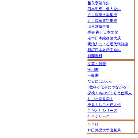
相良亨著作集
日本思想・個人全集
近世儒家文集集成
近世儒家資料集成
山東京傳全集
叢書 禅と日本文化
定本日本絵画論大成
明治人による近代朝鮮論
新訂日本名所図会集
新聞資料
文芸・随筆
実用書
一般書
なるにはBooks
5教科が仕事につながる！
探検！ものづくりと仕事人
しごと場見学！
発見！しごと偉人伝
こだわりシリーズ
仕事シリーズ
至言社
神田外語大学出版局