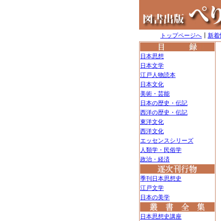
トップページへ
┃
新着
日本思想
日本文学
江戸人物読本
日本文化
美術・芸能
日本の歴史・伝記
西洋の歴史・伝記
東洋文化
西洋文化
エッセンスシリーズ
人類学・民俗学
政治・経済
季刊日本思想史
江戸文学
日本の美学
日本思想史講座