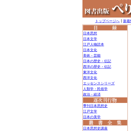
トップページへ
┃
新着
日本思想
日本文学
江戸人物読本
日本文化
美術・芸能
日本の歴史・伝記
西洋の歴史・伝記
東洋文化
西洋文化
エッセンスシリーズ
人類学・民俗学
政治・経済
季刊日本思想史
江戸文学
日本の美学
日本思想史講座