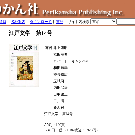
情報
┃
各種案内
┃
ダウンロード
┃
書評
┃ サイト内検索
江戸文学 第14号
著者
井上隆明
福田安典
ロバート・キャンベル
和田恭幸
神谷勝広
玉城司
内田保廣
田中康二
二川清
藤沢毅
江戸文学 第14号
A5判・160頁
1748円 + 税 （10% 税込：1923円）