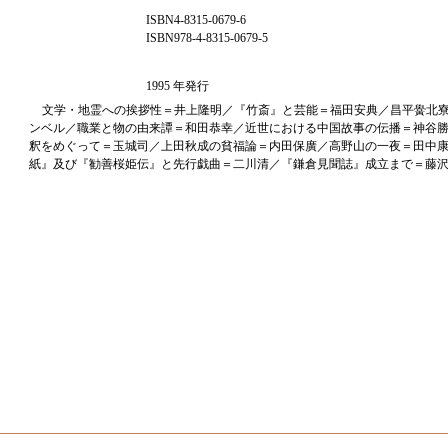
ISBN4-8315-0679-6
ISBN978-4-8315-0679-5
1995 年発行
文学・地霊への挨拶性＝井上隆明／『竹斎』と芸能＝福田安典／昌平黌北
ンベル／職業と物の由来譚＝和田恭幸／近世における中国故事の伝播＝神谷
釈をめぐって＝玉城司／上田秋成の貧福論＝内田保廣／高野山の一夜＝田中
紙』及び『勧善桜姫伝』と先行戯曲＝二川清／『鎌倉見聞誌』成立まで＝藤