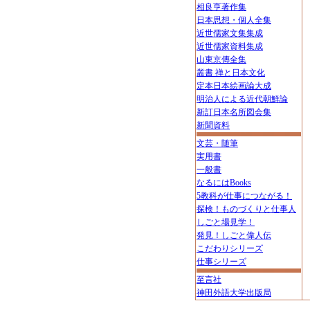
相良亨著作集
日本思想・個人全集
近世儒家文集集成
近世儒家資料集成
山東京傳全集
叢書 禅と日本文化
定本日本絵画論大成
明治人による近代朝鮮論
新訂日本名所図会集
新聞資料
文芸・随筆
実用書
一般書
なるにはBooks
5教科が仕事につながる！
探検！ものづくりと仕事人
しごと場見学！
発見！しごと偉人伝
こだわりシリーズ
仕事シリーズ
至言社
神田外語大学出版局