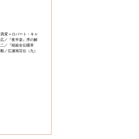
寮異変＝ロバート・キャ
勝広／『夜半楽』序の解
康二／『桜姫全伝曙草
沢毅／広瀬旭荘伝（九）