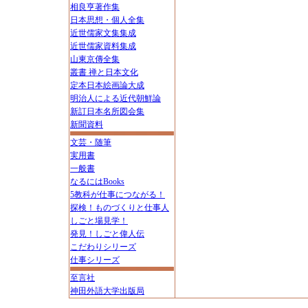
相良亨著作集
日本思想・個人全集
近世儒家文集集成
近世儒家資料集成
山東京傳全集
叢書 禅と日本文化
定本日本絵画論大成
明治人による近代朝鮮論
新訂日本名所図会集
新聞資料
文芸・随筆
実用書
一般書
なるにはBooks
5教科が仕事につながる！
探検！ものづくりと仕事人
しごと場見学！
発見！しごと偉人伝
こだわりシリーズ
仕事シリーズ
至言社
神田外語大学出版局