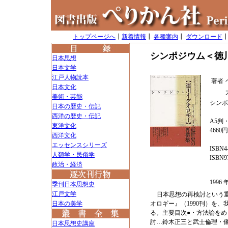
トップページへ
┃
新着情報
┃
各種案内
┃
ダウンロード
シンポジウム＜徳
日本思想
日本文学
江戸人物読本
著者
日本文化
美術・芸能
シンポ
日本の歴史・伝記
西洋の歴史・伝記
A5判・
東洋文化
4660
西洋文化
エッセンスシリーズ
ISBN4-
人類学・民俗学
ISBN97
政治・経済
199
季刊日本思想史
江戸文学
日本思想の再検討という
日本の美学
オロギー』（1990刊）を
る。主要目次●・方法論を
討…鈴木正三と武士倫理・
日本思想史講座