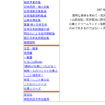
相良亨著作集
日本思想・個人全集
199
近世儒家文集集成
透明な身体を求めて―宮
近世儒家資料集成
＝山田忠彰／宮沢賢治に関
山東京傳全集
心象とドリームランド＝塩
叢書 禅と日本文化
のみで生きるのではない＝
定本日本絵画論大成
明治人による近代朝鮮論
新訂日本名所図会集
新聞資料
文芸・随筆
実用書
一般書
なるにはBooks
5教科が仕事につながる！
探検！ものづくりと仕事人
しごと場見学！
発見！しごと偉人伝
こだわりシリーズ
仕事シリーズ
至言社
神田外語大学出版局