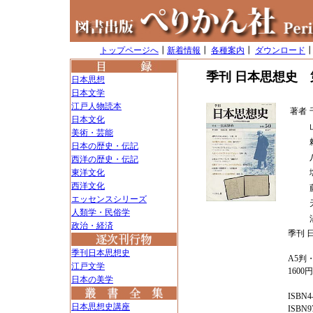
トップページへ
┃
新着情報
┃
各種案内
┃
ダウンロード
季刊 日本思想史 
日本思想
日本文学
江戸人物読本
著者
日本文化
美術・芸能
日本の歴史・伝記
西洋の歴史・伝記
東洋文化
西洋文化
エッセンスシリーズ
人類学・民俗学
政治・経済
季刊 
季刊日本思想史
A5判・
江戸文学
1600
日本の美学
ISBN4-
日本思想史講座
ISBN97