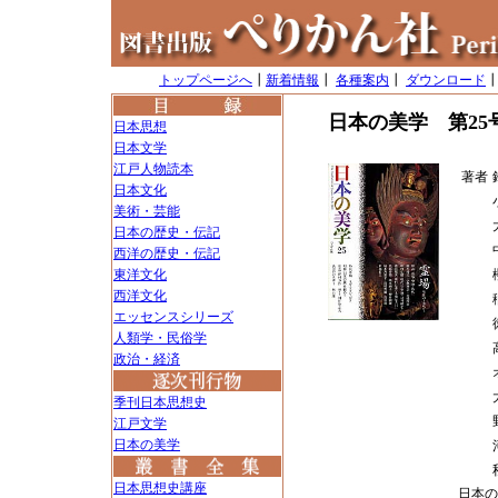
トップページへ
┃
新着情報
┃
各種案内
┃
ダウンロード
日本の美学 第25
日本思想
日本文学
江戸人物読本
著者
日本文化
美術・芸能
日本の歴史・伝記
西洋の歴史・伝記
東洋文化
西洋文化
エッセンスシリーズ
人類学・民俗学
政治・経済
季刊日本思想史
江戸文学
日本の美学
日本思想史講座
日本の