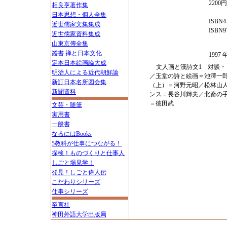
2200
相良亨著作集
日本思想・個人全集
ISBN4-
近世儒家文集集成
ISBN97
近世儒家資料集成
山東京傳全集
叢書 禅と日本文化
199
定本日本絵画論大成
文人画と漢詩文1 対談
明治人による近代朝鮮論
／玉堂の詩と絵画＝池澤一
新訂日本名所図会集
（上）＝河野元昭／松林山
新聞資料
ンス＝長谷川輝夫／北斎の
＝徳田武
文芸・随筆
実用書
一般書
なるにはBooks
5教科が仕事につながる！
探検！ものづくりと仕事人
しごと場見学！
発見！しごと偉人伝
こだわりシリーズ
仕事シリーズ
至言社
神田外語大学出版局