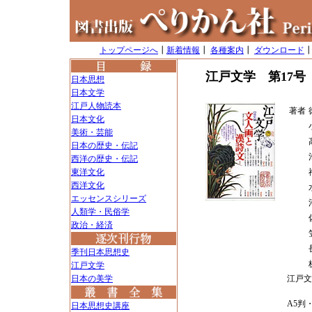
トップページへ
┃
新着情報
┃
各種案内
┃
ダウンロード
江戸文学 第17号
日本思想
日本文学
江戸人物読本
著者
日本文化
美術・芸能
日本の歴史・伝記
西洋の歴史・伝記
東洋文化
西洋文化
エッセンスシリーズ
人類学・民俗学
政治・経済
季刊日本思想史
江戸文学
日本の美学
江戸文
A5判・
日本思想史講座